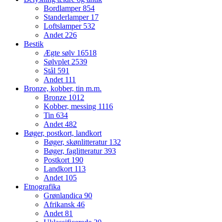
Bordlamper
854
Standerlamper
17
Loftslamper
532
Andet
226
Bestik
Ægte sølv
16518
Sølvplet
2539
Stål
591
Andet
111
Bronze, kobber, tin m.m.
Bronze
1012
Kobber, messing
1116
Tin
634
Andet
482
Bøger, postkort, landkort
Bøger, skønlitteratur
132
Bøger, faglitteratur
393
Postkort
190
Landkort
113
Andet
105
Etnografika
Grønlandica
90
Afrikansk
46
Andet
81