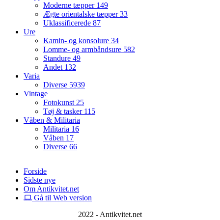
Moderne tæpper
149
Ægte orientalske tæpper
33
Uklassificerede
87
Ure
Kamin- og konsolure
34
Lomme- og armbåndsure
582
Standure
49
Andet
132
Varia
Diverse
5939
Vintage
Fotokunst
25
Tøj & tasker
115
Våben & Militaria
Militaria
16
Våben
17
Diverse
66
Forside
Sidste nye
Om Antikvitet.net
Gå til Web version
2022 - Antikvitet.net