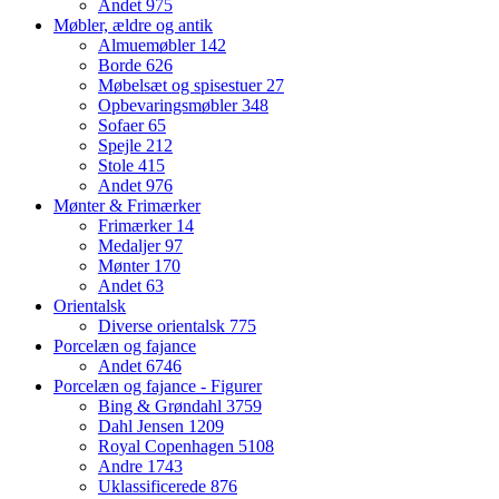
Andet
975
Møbler, ældre og antik
Almuemøbler
142
Borde
626
Møbelsæt og spisestuer
27
Opbevaringsmøbler
348
Sofaer
65
Spejle
212
Stole
415
Andet
976
Mønter & Frimærker
Frimærker
14
Medaljer
97
Mønter
170
Andet
63
Orientalsk
Diverse orientalsk
775
Porcelæn og fajance
Andet
6746
Porcelæn og fajance - Figurer
Bing & Grøndahl
3759
Dahl Jensen
1209
Royal Copenhagen
5108
Andre
1743
Uklassificerede
876