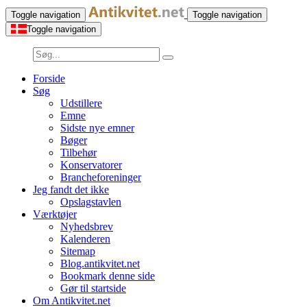
Toggle navigation
Toggle navigation
Toggle navigation
Forside
Søg
Udstillere
Emne
Sidste nye emner
Bøger
Tilbehør
Konservatorer
Brancheforeninger
Jeg fandt det ikke
Opslagstavlen
Værktøjer
Nyhedsbrev
Kalenderen
Sitemap
Blog.antikvitet.net
Bookmark denne side
Gør til startside
Om Antikvitet.net