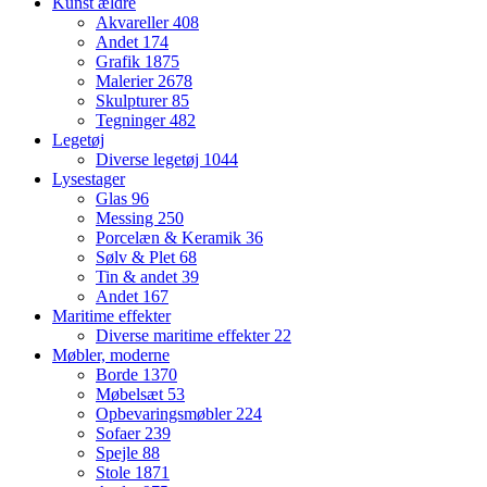
Kunst ældre
Akvareller
408
Andet
174
Grafik
1875
Malerier
2678
Skulpturer
85
Tegninger
482
Legetøj
Diverse legetøj
1044
Lysestager
Glas
96
Messing
250
Porcelæn & Keramik
36
Sølv & Plet
68
Tin & andet
39
Andet
167
Maritime effekter
Diverse maritime effekter
22
Møbler, moderne
Borde
1370
Møbelsæt
53
Opbevaringsmøbler
224
Sofaer
239
Spejle
88
Stole
1871