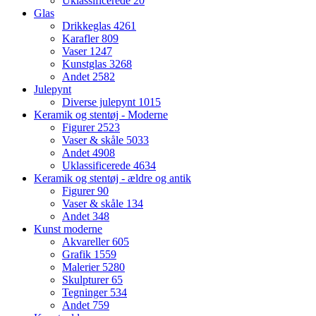
Uklassificerede
20
Glas
Drikkeglas
4261
Karafler
809
Vaser
1247
Kunstglas
3268
Andet
2582
Julepynt
Diverse julepynt
1015
Keramik og stentøj - Moderne
Figurer
2523
Vaser & skåle
5033
Andet
4908
Uklassificerede
4634
Keramik og stentøj - ældre og antik
Figurer
90
Vaser & skåle
134
Andet
348
Kunst moderne
Akvareller
605
Grafik
1559
Malerier
5280
Skulpturer
65
Tegninger
534
Andet
759