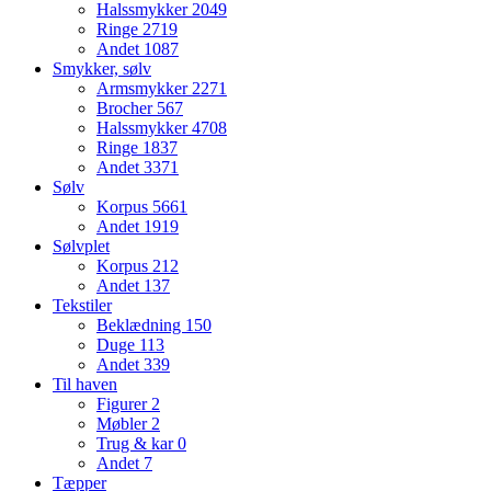
Halssmykker
2049
Ringe
2719
Andet
1087
Smykker, sølv
Armsmykker
2271
Brocher
567
Halssmykker
4708
Ringe
1837
Andet
3371
Sølv
Korpus
5661
Andet
1919
Sølvplet
Korpus
212
Andet
137
Tekstiler
Beklædning
150
Duge
113
Andet
339
Til haven
Figurer
2
Møbler
2
Trug & kar
0
Andet
7
Tæpper