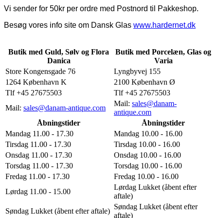
Vi sender for 50kr per ordre med Postnord til Pakkeshop.
Besøg vores info site om Dansk Glas
www.hardernet.dk
Butik med Guld, Sølv og Flora
Butik med Porcelæn, Glas og
Danica
Varia
Store Kongensgade 76
Lyngbyvej 155
1264 København K
2100 København Ø
Tlf +45 27675503
Tlf +45 27675503
Mail:
sales@danam-
Mail:
sales@danam-antique.com
antique.com
Åbningstider
Åbningstider
Mandag 11.00 - 17.30
Mandag 10.00 - 16.00
Tirsdag 11.00 - 17.30
Tirsdag 10.00 - 16.00
Onsdag 11.00 - 17.30
Onsdag 10.00 - 16.00
Torsdag 11.00 - 17.30
Torsdag 10.00 - 16.00
Fredag 11.00 - 17.30
Fredag 10.00 - 16.00
Lørdag Lukket (åbent efter
Lørdag 11.00 - 15.00
aftale)
Søndag Lukket (åbent efter
Søndag Lukket (åbent efter aftale)
aftale)