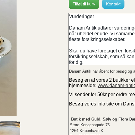
Tilføj til kurv
Kontakt
Vurderinger
Danam Antik udfører vurderinger
når uheldet er ude. Vi samarb
fleste forsikringsselskaber.
Skal du have foretaget en forsi
forsikringsselskab, som så kan 
for dig.
Danam Antik har åbent for besøg og a
Besøg en af vores 2 butikker el
hjemmeside:
www.danam-anti
Vi sender for 50kr per ordre m
Besøg vores info site om Dan
Butik med Guld, Sølv og Flora Da
Store Kongensgade 76
1264 København K