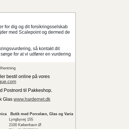
 for dig og dit forsikringsselskab
ejder med Scalepoint og dermed de
kringsvurdering, så kontakt dit
sørge for at vi udfører en vurdering
fhentning
ler bestil online på vores
que.com
ed Postnord til Pakkeshop.
sk Glas
www.hardernet.dk
nica
Butik med Porcelæn, Glas og Varia
Lyngbyvej 155
2100 København Ø