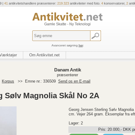
9 |
41
antikvitetshandlere præsenterer:
219.323
antikviteter med foto.
4
konservatorer,
2
anti
Gamle Skatte - Ny Teknologi
Avanceret søgning
her
.
Værktøjer
Om Antikvitet.net
Danam Antik
præsenterer
>
Korpus
>>
Emne nr.: 336509
Send os en E-mail
g Sølv Magnolia Skål No 2A
Georg Jensen Sterling Sølv Magnolia
cm. Vejer 264 gram. Eksemplar fra ef
Lager: 2
Pris:
20.000
,-
DKK
pr