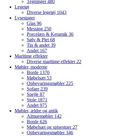
Tegninger
480
Legetøj
Diverse legetøj
1043
Lysestager
Glas
96
Messing
250
Porcelæn & Keramik
36
Sølv & Plet
68
Tin & andet
39
Andet
167
Maritime effekter
Diverse maritime effekter
22
Møbler, moderne
Borde
1370
Møbelsæt
53
Opbevaringsmøbler
225
Sofaer
239
Spejle
87
Stole
1871
Andet
975
Møbler, ældre og antik
Almuemøbler
142
Borde
626
Møbelsæt og spisestuer
27
Opbevaringsmøbler
346