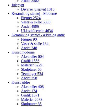
Andet
2582
Julepynt
Diverse julepynt
1015
Keramik og stentøj - Moderne
Figurer
2524
Vaser & skåle
5035
Andet
4896
Uklassificerede
4634
Keramik og stentøj - ældre og antik
Figurer
90
Vaser & skåle
134
Andet
348
Kunst moderne
Akvareller
604
Grafik
1556
Malerier
5279
Skulpturer
65
Tegninger
534
Andet
758
Kunst ældre
Akvareller
408
Andet
174
Grafik
1871
Malerier
2678
Skulpturer
85