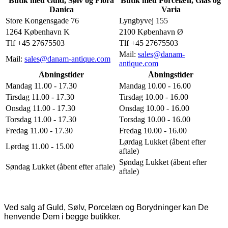
Butik med Guld, Sølv og Flora
Butik med Porcelæn, Glas og
Danica
Varia
Store Kongensgade 76
Lyngbyvej 155
1264 København K
2100 København Ø
Tlf +45 27675503
Tlf +45 27675503
Mail:
sales@danam-
Mail:
sales@danam-antique.com
antique.com
Åbningstider
Åbningstider
Mandag 11.00 - 17.30
Mandag 10.00 - 16.00
Tirsdag 11.00 - 17.30
Tirsdag 10.00 - 16.00
Onsdag 11.00 - 17.30
Onsdag 10.00 - 16.00
Torsdag 11.00 - 17.30
Torsdag 10.00 - 16.00
Fredag 11.00 - 17.30
Fredag 10.00 - 16.00
Lørdag Lukket (åbent efter
Lørdag 11.00 - 15.00
aftale)
Søndag Lukket (åbent efter
Søndag Lukket (åbent efter aftale)
aftale)
Ved salg af Guld, Sølv, Porcelæn og Borydninger kan De
henvende Dem i begge butikker.