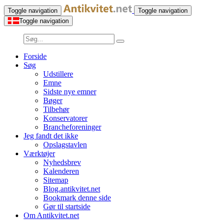
Toggle navigation
Toggle navigation
Toggle navigation
Forside
Søg
Udstillere
Emne
Sidste nye emner
Bøger
Tilbehør
Konservatorer
Brancheforeninger
Jeg fandt det ikke
Opslagstavlen
Værktøjer
Nyhedsbrev
Kalenderen
Sitemap
Blog.antikvitet.net
Bookmark denne side
Gør til startside
Om Antikvitet.net