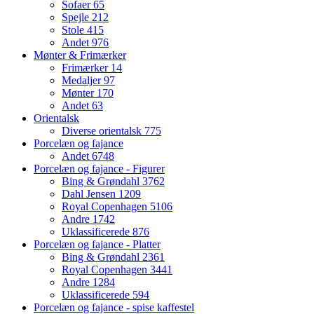
Sofaer
65
Spejle
212
Stole
415
Andet
976
Mønter & Frimærker
Frimærker
14
Medaljer
97
Mønter
170
Andet
63
Orientalsk
Diverse orientalsk
775
Porcelæn og fajance
Andet
6748
Porcelæn og fajance - Figurer
Bing & Grøndahl
3762
Dahl Jensen
1209
Royal Copenhagen
5106
Andre
1742
Uklassificerede
876
Porcelæn og fajance - Platter
Bing & Grøndahl
2361
Royal Copenhagen
3441
Andre
1284
Uklassificerede
594
Porcelæn og fajance - spise kaffestel