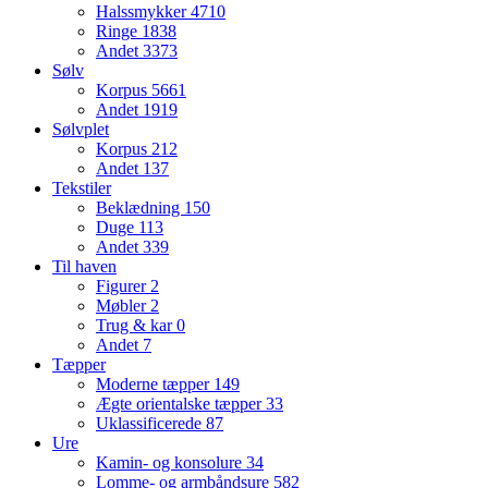
Halssmykker
4710
Ringe
1838
Andet
3373
Sølv
Korpus
5661
Andet
1919
Sølvplet
Korpus
212
Andet
137
Tekstiler
Beklædning
150
Duge
113
Andet
339
Til haven
Figurer
2
Møbler
2
Trug & kar
0
Andet
7
Tæpper
Moderne tæpper
149
Ægte orientalske tæpper
33
Uklassificerede
87
Ure
Kamin- og konsolure
34
Lomme- og armbåndsure
582