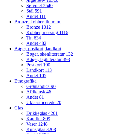
Ægte sølv
16520
Sølvplet
2540
Stål
591
Andet
111
Bronze, kobber, tin m.m.
Bronze
1012
Kobber, messing
1116
Tin
634
Andet
482
Bøger, postkort, landkort
Bøger, skønlitteratur
132
Bøger, faglitteratur
393
Postkort
190
Landkort
113
Andet
105
Etnografika
Grønlandica
90
Afrikansk
46
Andet
81
Uklassificerede
20
Glas
Drikkeglas
4261
Karafler
809
Vaser
1248
Kunstglas
3268