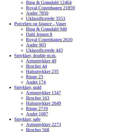
Bing & Grøndahl
12464
Royal Copenhagen
21859
Andre
7850
Uklassificerede
3553
Porcelæn og fajance - Vaser
Bing & Grøndahl
940
Dahl Jensen
8
Royal Copenhagen
2610
Andre
903
Uklassificerede
443
Smykker, double m.m.
Armsmykker
49
Brocher
44
Halssmykker
235
Ringe
23
Andet
174
Smykker, guld
Armsmykker
1347
Brocher
163
Halssmykker
2049
Ringe
2719
Andet
1087
Smykker, sølv
Armsmykker
2273
Brocher
568