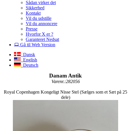
Sådan virker det
Sikkerhed
Kontakt
Vil du udstille
Vil du annoncere
Presse
Hvorfor X er ?
Garanteret Nedsat
Gå til Web Version
Dansk
English
Deutsch
Danam Antik
Varenr.:282056
Royal Copenhagen Kongeligt Nisse Stel (Sælges som et Sæt på 25
dele)