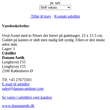
pr. sæt
Tilføj til kurv
Kontakt udstiller
Varebeskrivelse:
Oval Assiet med to Nisser der bærer på grøntsager. 23 x 15.5 cm.
Guldet på kanten er slidt men stadig lidt synlig. Ellers er den intakt
uden skår.
Lager: 1
Udstiller
Danam Antik
Lyngbyvej 155
Lyngbyvej 155
2100 København Ø
Tlf: +45 27675503
E-mail til udstiller
sales@danam-antique.com
Se varen i udstillers eget katalog
www.danamantik.dk