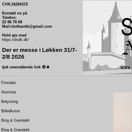
CVR:34294372
Kontakt os på
Telefon:
22 86 78 68
Mail:slothantik@gmail.com
Hold øje med
https://dvdk.dk/
Der er messe i Løkken 31/7-
2/8 2026
tjek ovenstående link 😎🎩
Forsiden
Aluminia
Belysning
Billedkunst
Bing & Grøndahl
Bing & Grøndahl