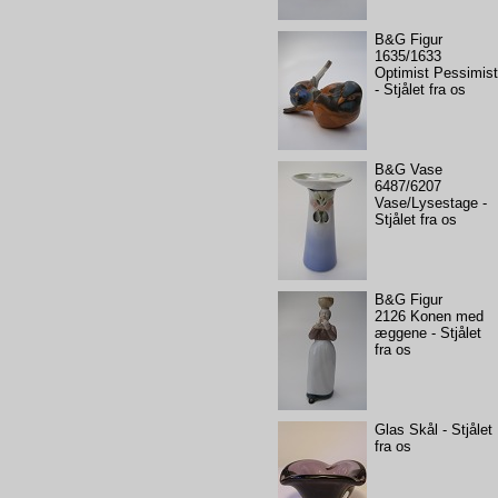
B&G Figur
1635/1633
Optimist Pessimis
- Stjålet fra os
B&G Vase
6487/6207
Vase/Lysestage -
Stjålet fra os
B&G Figur
2126 Konen med
æggene - Stjålet
fra os
Glas Skål - Stjålet
fra os