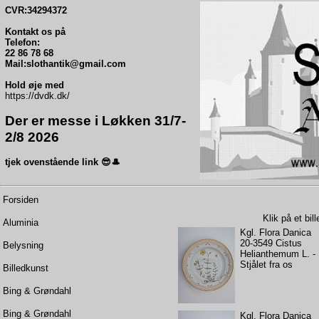
CVR:34294372
Kontakt os på
Telefon:
22 86 78 68
Mail:slothantik@gmail.com
Hold øje med
https://dvdk.dk/
Der er messe i Løkken 31/7-
2/8 2026
tjek ovenstående link 😎🎩
Forsiden
Klik på et bil
Aluminia
Kgl. Flora Danica
20-3549 Cistus
Belysning
Helianthemum L. -
Stjålet fra os
Billedkunst
Bing & Grøndahl
Bing & Grøndahl
Kgl. Flora Danica