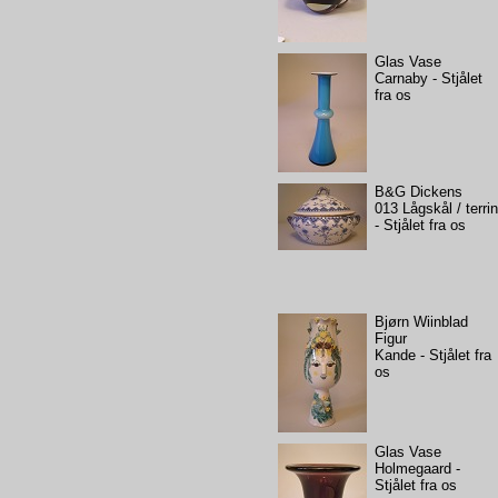
Glas Vase
Carnaby - Stjålet
fra os
B&G Dickens
013 Lågskål / terri
- Stjålet fra os
Bjørn Wiinblad
Figur
Kande - Stjålet fra
os
Glas Vase
Holmegaard -
Stjålet fra os