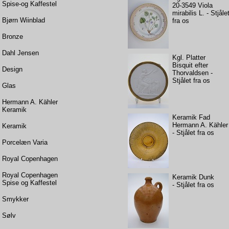
Spise-og Kaffestel
20-3549 Viola
mirabilis L. - Stjåle
Bjørn Wiinblad
fra os
Bronze
Dahl Jensen
Kgl. Platter
Bisquit efter
Design
Thorvaldsen -
Stjålet fra os
Glas
Hermann A. Kähler
Keramik
Keramik Fad
Hermann A. Kähler
Keramik
- Stjålet fra os
Porcelæn Varia
Royal Copenhagen
Royal Copenhagen
Keramik Dunk
Spise og Kaffestel
- Stjålet fra os
Smykker
Sølv