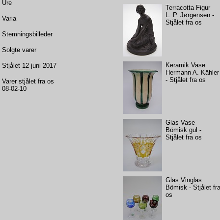
Ure
Terracotta Figur
L. P. Jørgensen -
Varia
Stjålet fra os
Stemningsbilleder
Solgte varer
Keramik Vase
Stjålet 12 juni 2017
Hermann A. Kähler
- Stjålet fra os
Varer stjålet fra os
08-02-10
Glas Vase
Bömisk gul -
Stjålet fra os
Glas Vinglas
Bömisk - Stjålet fr
os