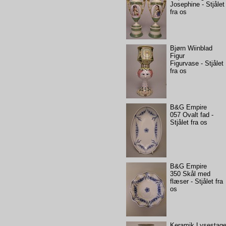
Josephine - Stjålet
fra os
Bjørn Wiinblad
Figur
Figurvase - Stjålet
fra os
B&G Empire
057 Ovalt fad -
Stjålet fra os
B&G Empire
350 Skål med
flæser - Stjålet fra
os
Keramik Lysestag