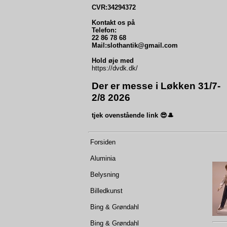
CVR:34294372
Kontakt os på
Telefon:
22 86 78 68
Mail:slothantik@gmail.com
Hold øje med
https://dvdk.dk/
Der er messe i Løkken 31/7-
2/8 2026
tjek ovenstående link 😎🎩
Forsiden
Aluminia
Belysning
Billedkunst
Bing & Grøndahl
Bing & Grøndahl