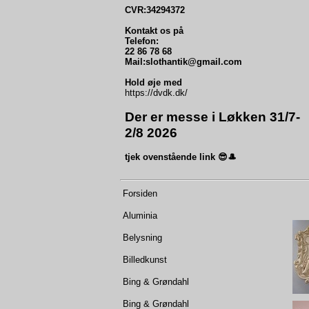
CVR:34294372
Kontakt os på
Telefon:
22 86 78 68
Mail:slothantik@gmail.com
Hold øje med
https://dvdk.dk/
Der er messe i Løkken 31/7-
2/8 2026
tjek ovenstående link 😎🎩
Forsiden
Aluminia
Belysning
Billedkunst
Bing & Grøndahl
Bing & Grøndahl