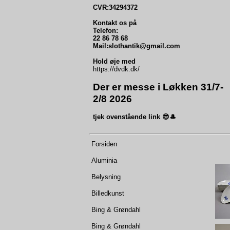
CVR:34294372
Kontakt os på
Telefon:
22 86 78 68
Mail:slothantik@gmail.com
Hold øje med
https://dvdk.dk/
Der er messe i Løkken 31/7-
2/8 2026
tjek ovenstående link 😎🎩
Forsiden
Aluminia
Belysning
Billedkunst
Bing & Grøndahl
Bing & Grøndahl