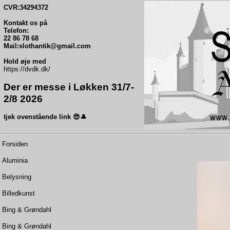
CVR:34294372
Kontakt os på
Telefon:
22 86 78 68
Mail:slothantik@gmail.com
Hold øje med
https://dvdk.dk/
Der er messe i Løkken 31/7-
2/8 2026
tjek ovenstående link 😎🎩
Forsiden
Aluminia
Belysning
Billedkunst
Bing & Grøndahl
Bing & Grøndahl