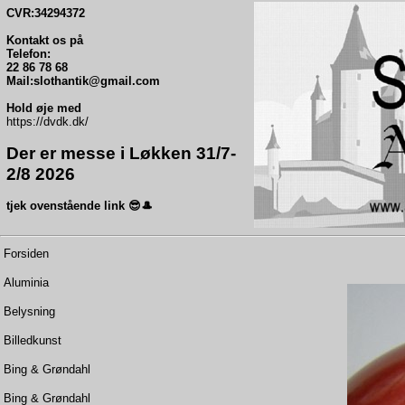
CVR:34294372
Kontakt os på
Telefon:
22 86 78 68
Mail:slothantik@gmail.com
Hold øje med
https://dvdk.dk/
Der er messe i Løkken 31/7-
2/8 2026
tjek ovenstående link 😎🎩
Forsiden
Aluminia
Belysning
Billedkunst
Bing & Grøndahl
Bing & Grøndahl