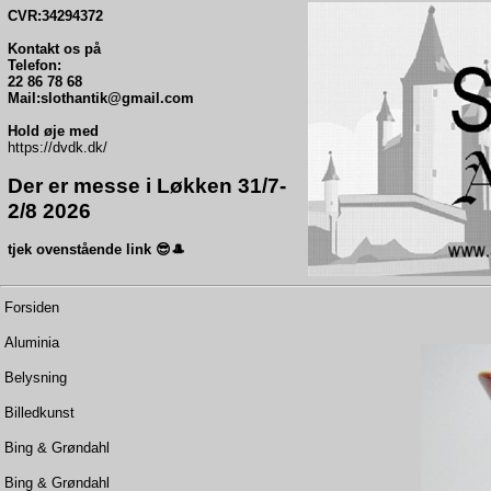
CVR:34294372
Kontakt os på
Telefon:
22 86 78 68
Mail:slothantik@gmail.com
Hold øje med
https://dvdk.dk/
Der er messe i Løkken 31/7-
2/8 2026
tjek ovenstående link 😎🎩
Forsiden
Aluminia
Belysning
Billedkunst
Bing & Grøndahl
Bing & Grøndahl