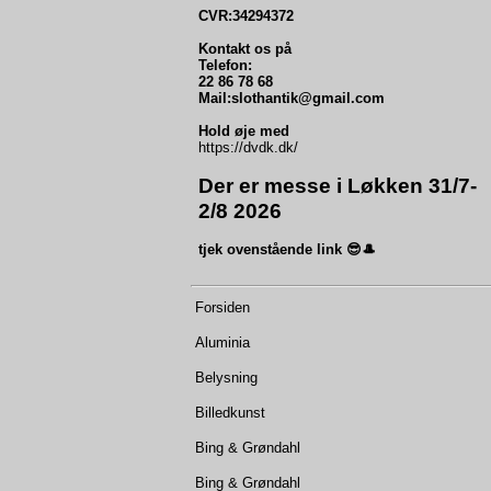
CVR:34294372
Kontakt os på
Telefon:
22 86 78 68
Mail:slothantik@gmail.com
Hold øje med
https://dvdk.dk/
Der er messe i Løkken 31/7-
2/8 2026
tjek ovenstående link 😎🎩
Forsiden
Aluminia
Belysning
Billedkunst
Bing & Grøndahl
Bing & Grøndahl