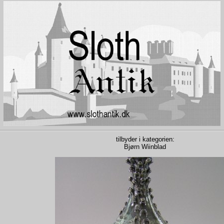
tilbyder i kategorien:
Bjørn Wiinblad