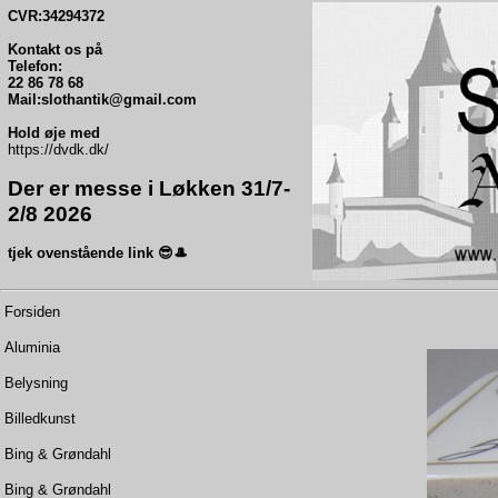
CVR:34294372
Kontakt os på
Telefon:
22 86 78 68
Mail:slothantik@gmail.com
Hold øje med
https://dvdk.dk/
Der er messe i Løkken 31/7-
2/8 2026
tjek ovenstående link 😎🎩
Forsiden
Aluminia
Belysning
Billedkunst
Bing & Grøndahl
Bing & Grøndahl