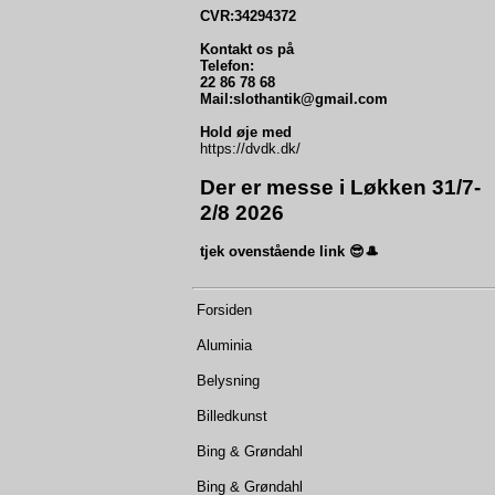
CVR:34294372
Kontakt os på
Telefon:
22 86 78 68
Mail:slothantik@gmail.com
Hold øje med
https://dvdk.dk/
Der er messe i Løkken 31/7-
2/8 2026
tjek ovenstående link 😎🎩
Forsiden
Aluminia
Belysning
Billedkunst
Bing & Grøndahl
Bing & Grøndahl