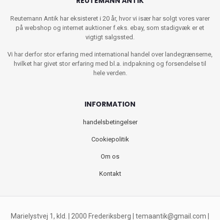
REUTEMANN ANTIK
Reutemann Antik har eksisteret i 20 år, hvor vi især har solgt vores varer
på webshop og internet auktioner f.eks. ebay, som stadigvæk er et
vigtigt salgssted.
Vi har derfor stor erfaring med international handel over landegrænserne,
hvilket har givet stor erfaring med bl.a. indpakning og forsendelse til
hele verden.
INFORMATION
handelsbetingelser
Cookiepolitik
Om os
Kontakt
Marielystvej 1, kld. | 2000 Frederiksberg |
temaantik@gmail.com
|