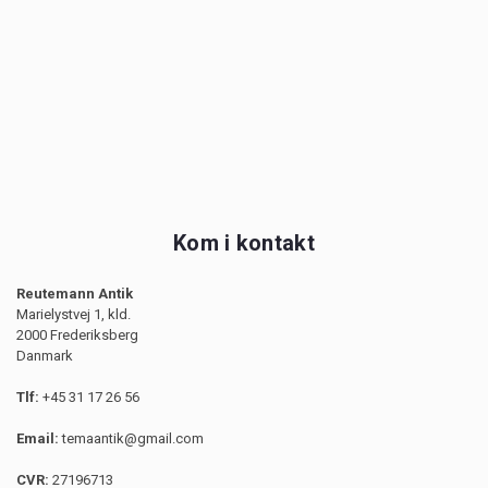
Kom i kontakt
Reutemann Antik
Marielystvej 1, kld.
2000 Frederiksberg
Danmark
Tlf:
+45 31 17 26 56
Email:
temaantik@gmail.com
CVR:
27196713