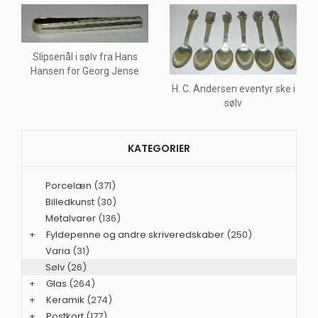
Slipsenål i sølv fra Hans
Hansen for Georg Jense
H. C. Andersen eventyr ske i
sølv
KATEGORIER
Porcelæn
(371)
Billedkunst
(30)
Metalvarer
(136)
+
Fyldepenne og andre skriveredskaber
(250)
Varia
(31)
Sølv
(26)
+
Glas
(264)
+
Keramik
(274)
+
Postkort
(177)