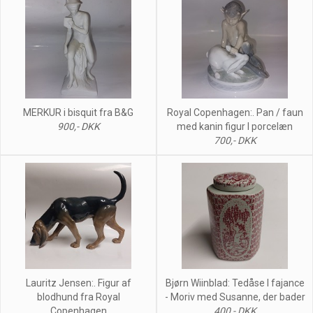
MERKUR i bisquit fra B&G
Royal Copenhagen:. Pan / faun
900,- DKK
med kanin figur I porcelæn
700,- DKK
Lauritz Jensen:. Figur af
Bjørn Wiinblad: Tedåse I fajance
blodhund fra Royal
- Moriv med Susanne, der bader
Copenhagen
400,- DKK