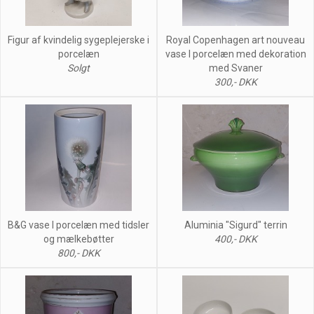
Figur af kvindelig sygeplejerske i
Royal Copenhagen art nouveau
porcelæn
vase I porcelæn med dekoration
Solgt
med Svaner
300,- DKK
B&G vase I porcelæn med tidsler
Aluminia "Sigurd" terrin
og mælkebøtter
400,- DKK
800,- DKK