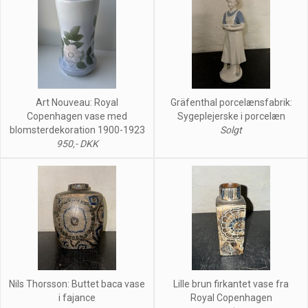
Art Nouveau: Royal
Gräfenthal porcelænsfabrik:
Copenhagen vase med
Sygeplejerske i porcelæn
blomsterdekoration 1900-1923
Solgt
950,- DKK
Nils Thorsson: Buttet baca vase
Lille brun firkantet vase fra
i fajance
Royal Copenhagen