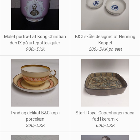
Malet portræt af Kong Christian
B&G skåle designet af Henning
den IX på urtepotteskjuler
Koppel
900,- DKK
200,- DKK pr. sæt
Tynd og delikat B&G kop i
Stort Royal Copenhagen baca
porcelæn
fad I keramik
200,- DKK
600,- DKK