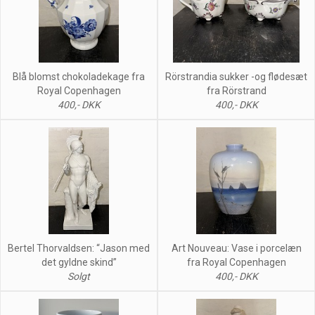
Blå blomst chokoladekage fra
Rörstrandia sukker -og flødesæt
Royal Copenhagen
fra Rörstrand
400,- DKK
400,- DKK
Bertel Thorvaldsen: “Jason med
Art Nouveau: Vase i porcelæn
det gyldne skind”
fra Royal Copenhagen
Solgt
400,- DKK