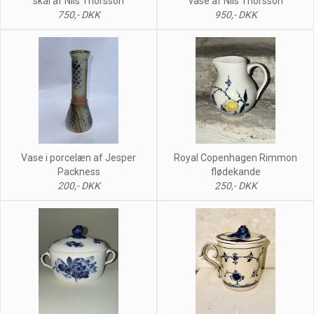
skål af Nils Thorsson
vase af Nils Thorsson
750,- DKK
950,- DKK
Vase i porcelæn af Jesper
Royal Copenhagen Rimmon
Packness
flødekande
200,- DKK
250,- DKK