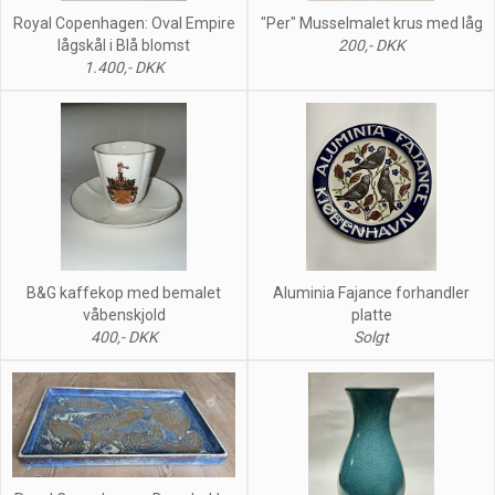
Royal Copenhagen: Oval Empire
"Per" Musselmalet krus med låg
lågskål i Blå blomst
200,- DKK
1.400,- DKK
B&G kaffekop med bemalet
Aluminia Fajance forhandler
våbenskjold
platte
400,- DKK
Solgt