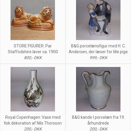
STORE FIGURER: Par
B&G porcelænsfigur med H. C.
Staffodshire løver ca. 1900
Andersen, der læser for lille pige
800,- DKK
999,- DKK
Royal Copenhagen: Vase med
B&G kande I porcelæn fra 19.
fisk dekoration af Nils Thorsson
århundrede
200,- DKK
200,- DKK