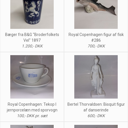
Bæger fra B&G "Broderfolkets
Royal Copenhagen figur af fisk
Vel" 1897
#286
1.200,- DKK
700,- DKK
Royal Copenhagen: Tekop I
Bertel Thorvaldsen: Bisquit figur
jernporcelæn med sporvogn
af danserinde
100,- DKK pr. sæt
600,- DKK