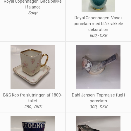
Royal Copenhagen: Baca bakke
i fajance
Solgt
Royal Copenhagen: Vase i
porcelæn med blå krakkelé
dekoration
600,- DKK
B&G Kop fra slutningen af 1800-
Dahl Jensen: Topmajse fugl i
tallet
porcelæn
250,- DKK
300,- DKK