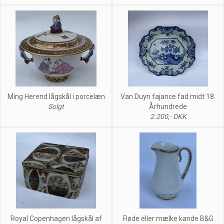
Ming Herend lågskål i porcelæn
Van Duyn fajance fad midt 18.
Solgt
Århundrede
2.200,- DKK
Royal Copenhagen lågskål af
Fløde eller mælke kande B&G