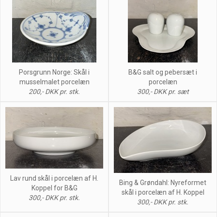
Porsgrunn Norge: Skål i
B&G salt og pebersæt i
musselmalet porcelæn
porcelæn
200,- DKK pr. stk.
300,- DKK pr. sæt
Lav rund skål i porcelæn af H.
Bing & Grøndahl: Nyreformet
Koppel for B&G
skål i porcelæn af H. Koppel
300,- DKK pr. stk.
300,- DKK pr. stk.