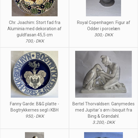
Chr. Joachim: Stort fad fra
Royal Copenhagen: Figur af
Aluminia med dekoration af
Odder i porcelæn
guldfasan 45,5 cm
300,- DKK
700,- DKK
Fanny Garde: B&G platte -
Bertel Thorvaldsen: Ganymedes
Bogtrykkernes segl i KBH
med Jupitar´s ørn i bisquit fra
950,- DKK
Bing & Grøndahl.
3.200,- DKK