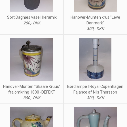
Sort Dagnæs vase I keramik
Hanover-Münten krus "Leve
200,- DKK
Danmark"
300,- DKK
Hanover-Münten "Skaale Kruus"
Bordlampe I Royal Copenhagen
fra omkring 1800 -DEFEKT
Fajance af Nils Thorsson
300,- DKK
300,- DKK