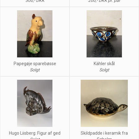
300,- DKK
200,- DKK pr. par
Papegøje sparebøsse
Kähler skål
Solgt
Solgt
Hugo Liisberg: Figur af ged
Skildpadde i keramik fra