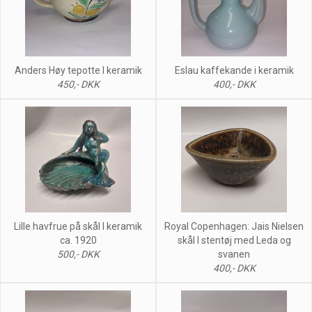
Anders Høy tepotte I keramik
Eslau kaffekande i keramik
450,- DKK
400,- DKK
Lille havfrue på skål I keramik
Royal Copenhagen: Jais Nielsen
ca. 1920
skål I stentøj med Leda og
500,- DKK
svanen
400,- DKK