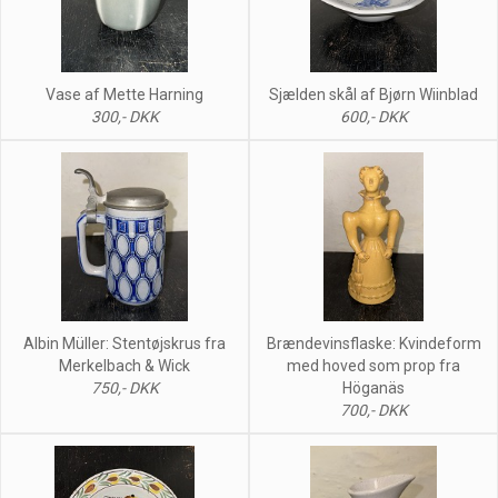
Vase af Mette Harning
Sjælden skål af Bjørn Wiinblad
300,- DKK
600,- DKK
Albin Müller: Stentøjskrus fra
Brændevinsflaske: Kvindeform
Merkelbach & Wick
med hoved som prop fra
750,- DKK
Höganäs
700,- DKK