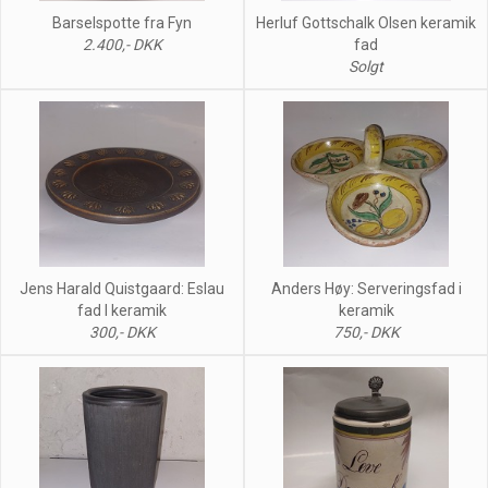
Barselspotte fra Fyn
Herluf Gottschalk Olsen keramik
2.400,- DKK
fad
Solgt
Jens Harald Quistgaard: Eslau
Anders Høy: Serveringsfad i
fad I keramik
keramik
300,- DKK
750,- DKK