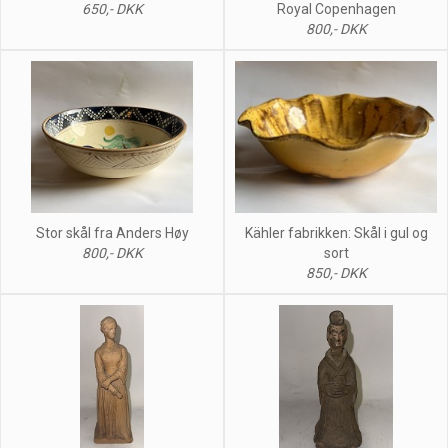
650,- DKK
Royal Copenhagen
800,- DKK
Stor skål fra Anders Høy
Kähler fabrikken: Skål i gul og
800,- DKK
sort
850,- DKK