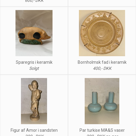
600,- DKK
Sparegris i keramik
Bornholmsk fad i keramik
Solgt
400,- DKK
Figur af Amor i sandsten
Par turkise MA&S vaser