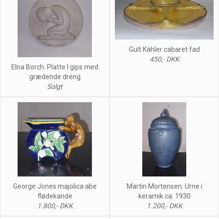
Gult Kähler cabaret fad
450,- DKK
Elna Borch: Platte I gips med
grædende dreng
Solgt
George Jones majolica abe
Martin Mortensen: Urne i
flødekande
keramik ca. 1930
1.800,- DKK
1.200,- DKK