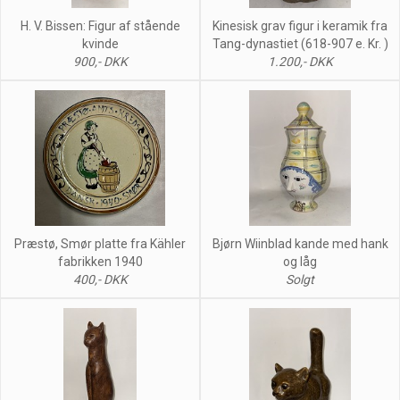
H. V. Bissen: Figur af stående
Kinesisk grav figur i keramik fra
kvinde
Tang-dynastiet (618-907 e. Kr. )
900,- DKK
1.200,- DKK
Præstø, Smør platte fra Kähler
Bjørn Wiinblad kande med hank
fabrikken 1940
og låg
400,- DKK
Solgt