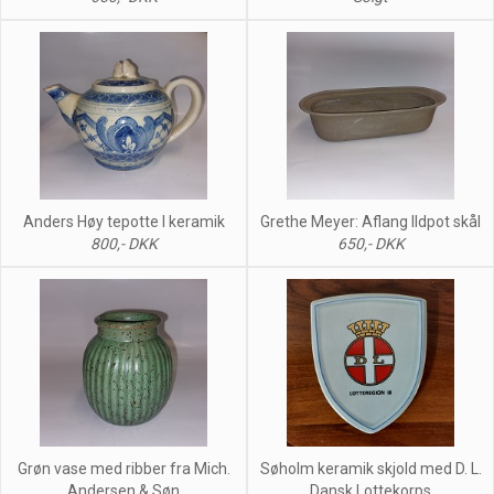
Anders Høy tepotte I keramik
Grethe Meyer: Aflang Ildpot skål
800,- DKK
650,- DKK
Grøn vase med ribber fra Mich.
Søholm keramik skjold med D. L.
Andersen & Søn
Dansk Lottekorps