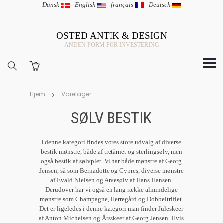
Dansk
|
English
|
français
|
Deutsch
OSTED ANTIK & DESIGN
ANDEN FORM FOR INVESTERING
Hjem
Varelager
SØLV BESTIK
I denne kategori findes vores store udvalg af diverse
bestik mønstre, både af tretårnet og sterlingsølv, men
også bestik af sølvplet. Vi har både mønstre af Georg
Jensen, så som Bernadotte og Cypres, diverse mønstre
af Evald Nielsen og Arvesølv af Hans Hansen.
Derudover har vi også en lang række almindelige
mønstre som Champagne, Herregård og Dobbeltriflet.
Det er ligeledes i denne kategori man finder Juleskeer
af Anton Michelsen og Årsskeer af Georg Jensen. Hvis