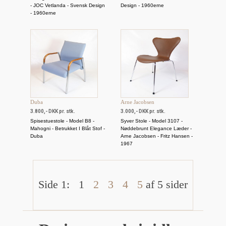
- JOC Vetlanda - Svensk Design
Design - 1960erne
- 1960erne
Duba
Arne Jacobsen
3.800,- DKK pr. stk.
3.000,- DKK pr. stk.
Spisestuestole - Model B8 -
Syver Stole - Model 3107 -
Mahogni - Betrukket I Blåt Stof -
Nøddebrunt Elegance Læder -
Duba
Arne Jacobsen - Fritz Hansen -
1967
Side 1:
1
2
3
4
5
af 5 sider