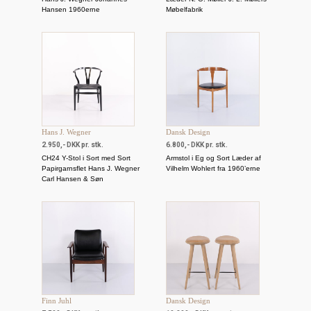
Hansen 1960erne
Møbelfabrik
Hans J. Wegner
Dansk Design
2.950,- DKK pr. stk.
6.800,- DKK pr. stk.
CH24 Y-Stol i Sort med Sort
Armstol i Eg og Sort Læder af
Papirgarnsflet Hans J. Wegner
Vilhelm Wohlert fra 1960’erne
Carl Hansen & Søn
Finn Juhl
Dansk Design