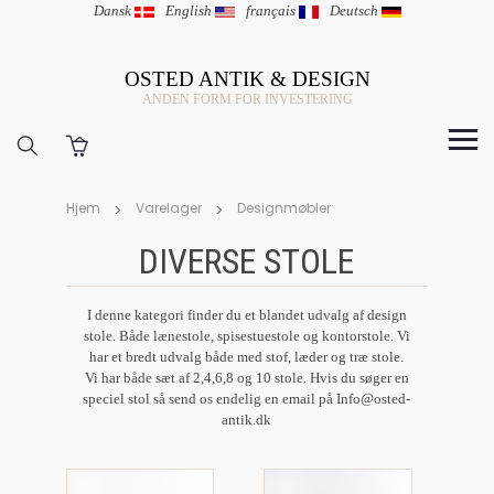
Dansk
|
English
|
français
|
Deutsch
OSTED ANTIK & DESIGN
ANDEN FORM FOR INVESTERING
Hjem
Varelager
Designmøbler
DIVERSE STOLE
I denne kategori finder du et blandet udvalg af design
stole. Både lænestole, spisestuestole og kontorstole. Vi
har et bredt udvalg både med stof, læder og træ stole.
Vi har både sæt af 2,4,6,8 og 10 stole. Hvis du søger en
speciel stol så send os endelig en email på Info@osted-
antik.dk