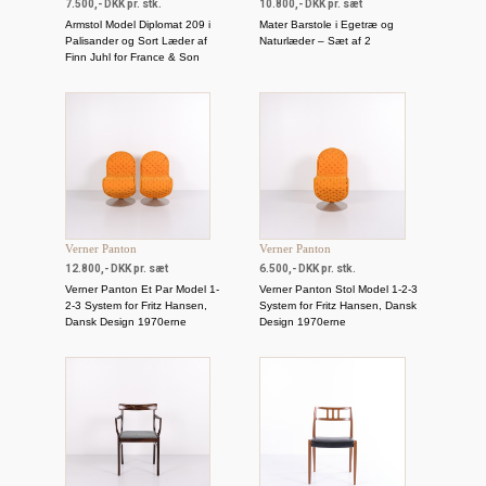
7.500,- DKK pr. stk.
10.800,- DKK pr. sæt
Armstol Model Diplomat 209 i
Mater Barstole i Egetræ og
Palisander og Sort Læder af
Naturlæder – Sæt af 2
Finn Juhl for France & Son
Verner Panton
Verner Panton
12.800,- DKK pr. sæt
6.500,- DKK pr. stk.
Verner Panton Et Par Model 1-
Verner Panton Stol Model 1-2-3
2-3 System for Fritz Hansen,
System for Fritz Hansen, Dansk
Dansk Design 1970erne
Design 1970erne