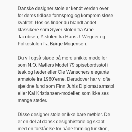
Danske designer stole er kendt verden over
for deres tidløse formsprog og kompromisløse
kvalitet. Hos os finder du blandt andet
klassikere som
Syver-stolen fra Arne
Jacobsen
,
Y-stolen
fra Hans J. Wegner og
Folkestolen fra Børge Mogensen
.
Du vil også støde på mere unikke modeller
som
N.O. Møllers Model 79 spisebordsstol i
teak og læder
eller
Ole Wanschers elegante
armstole fra 1960’erne
. Derudover har vi ofte
sjældne fund som
Finn Juhls Diplomat armstol
eller
Kai Kristiansen-modeller
, som ikke ses
mange steder.
Disse designer stole er ikke bare møbler. De
er en del af dansk designhistorie og skabt
med en forståelse for både form og funktion,