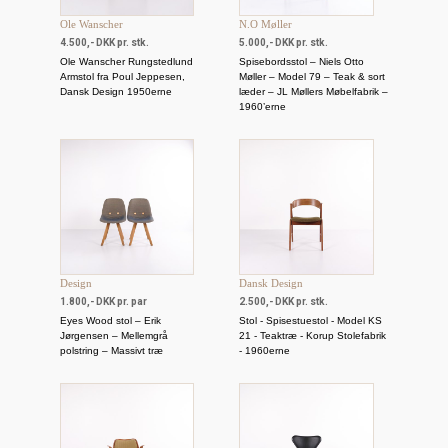
Ole Wanscher
N.O Møller
4.500,- DKK pr. stk.
5.000,- DKK pr. stk.
Ole Wanscher Rungstedlund
Spisebordsstol – Niels Otto
Armstol fra Poul Jeppesen,
Møller – Model 79 – Teak & sort
Dansk Design 1950erne
læder – JL Møllers Møbelfabrik –
1960’erne
Design
Dansk Design
1.800,- DKK pr. par
2.500,- DKK pr. stk.
Eyes Wood stol – Erik
Stol - Spisestuestol - Model KS
Jørgensen – Mellemgrå
21 - Teaktræ - Korup Stolefabrik
polstring – Massivt træ
- 1960erne