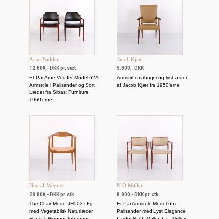
Arne Vodder
Jacob Kjær
12.800,- DKK pr. sæt
5.800,- DKK
Et Par Arne Vodder Model 62A
Armstol i mahogni og lyst læder
Armstole i Palisander og Sort
af Jacob Kjær fra 1950’erne
Læder fra Sibast Furniture,
1960’erne
Hans J. Wegner
N.O Møller
28.800,- DKK pr. stk.
8.800,- DKK pr. stk.
The Chair Model JH503 i Eg
Et Par Armstole Model 65 i
med Vegetabilsk Naturlæder
Palisander med Lyst Elegance
Hans J. Wegner Johannes
Læder N. O. Møller J. L. Møllers