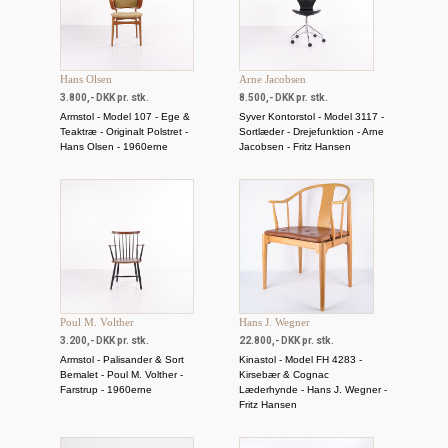
Hans Olsen
Arne Jacobsen
3.800,- DKK pr. stk.
8.500,- DKK pr. stk.
Armstol - Model 107 - Ege &
Syver Kontorstol - Model 3117 -
Teaktræ - Originalt Polstret -
Sortlæder - Drejefunktion - Arne
Hans Olsen - 1960erne
Jacobsen - Fritz Hansen
Poul M. Volther
Hans J. Wegner
3.200,- DKK pr. stk.
22.800,- DKK pr. stk.
Armstol - Palisander & Sort
Kinastol - Model FH 4283 -
Bemalet - Poul M. Volther -
Kirsebær & Cognac
Farstrup - 1960erne
Læderhynde - Hans J. Wegner -
Fritz Hansen