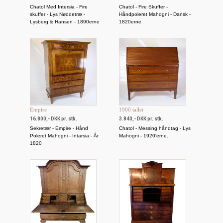
Chatol Med Intersia - Fire
Chatol - Fire Skuffer -
skuffer - Lys Nøddetræ -
Håndpoleret Mahogni - Dansk -
Lysberg & Hansen - 1890erne
1820erne
Empire
1900 tallet
16.800,- DKK pr. stk.
3.840,- DKK pr. stk.
Sekretær - Empire - Hånd
Chatol - Messing håndtag - Lys
Poleret Mahogni - Intarsia - År
Mahogni - 1920'erne.
1820