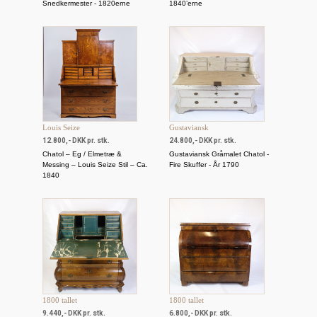
Snedkermester - 1820erne
1840’erne
Louis Seize
Gustaviansk
12.800,- DKK pr. stk.
24.800,- DKK pr. stk.
Chatol – Eg / Elmetræ &
Gustaviansk Gråmalet Chatol -
Messing – Louis Seize Stil – Ca.
Fire Skuffer - År 1790
1840
1800 tallet
1800 tallet
9.440,- DKK pr. stk.
6.800,- DKK pr. stk.