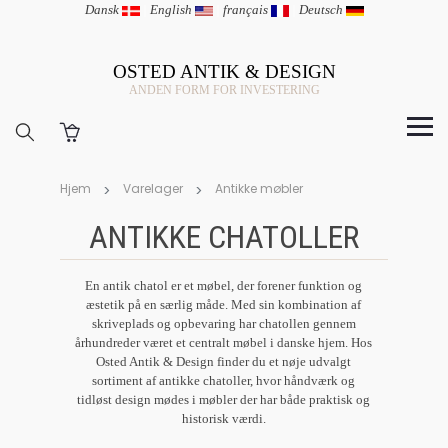
Dansk
|
English
|
français
|
Deutsch
OSTED ANTIK & DESIGN
ANDEN FORM FOR INVESTERING
Hjem
Varelager
Antikke møbler
ANTIKKE CHATOLLER
En antik chatol er et møbel, der forener funktion og
æstetik på en særlig måde. Med sin kombination af
skriveplads og opbevaring har chatollen gennem
århundreder været et centralt møbel i danske hjem. Hos
Osted Antik & Design finder du et nøje udvalgt
sortiment af antikke chatoller, hvor håndværk og
tidløst design mødes i møbler der har både praktisk og
historisk værdi.