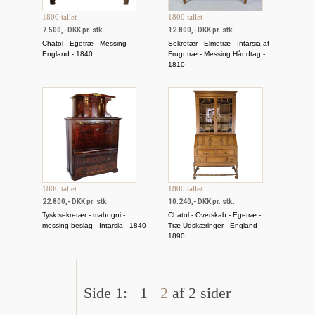
1800 tallet
1800 tallet
7.500,- DKK pr. stk.
12.800,- DKK pr. stk.
Chatol - Egetræ - Messing -
Sekretær - Elmetræ - Intarsia af
England - 1840
Frugt træ - Messing Håndtag -
1810
1800 tallet
1800 tallet
22.800,- DKK pr. stk.
10.240,- DKK pr. stk.
Tysk sekretær - mahogni -
Chatol - Overskab - Egetræ -
messing beslag - Intarsia - 1840
Træ Udskæringer - England -
1890
Side 1:
1
2
af 2 sider