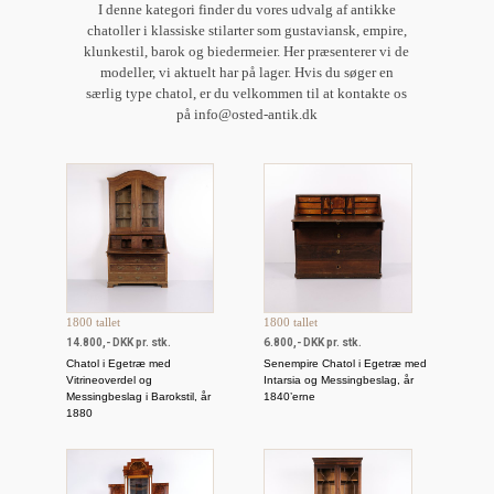
I denne kategori finder du vores udvalg af antikke
chatoller i klassiske stilarter som gustaviansk, empire,
klunkestil, barok og biedermeier. Her præsenterer vi de
modeller, vi aktuelt har på lager. Hvis du søger en
særlig type chatol, er du velkommen til at kontakte os
på info@osted-antik.dk
1800 tallet
1800 tallet
14.800,- DKK pr. stk.
6.800,- DKK pr. stk.
Chatol i Egetræ med
Senempire Chatol i Egetræ med
Vitrineoverdel og
Intarsia og Messingbeslag, år
Messingbeslag i Barokstil, år
1840’erne
1880