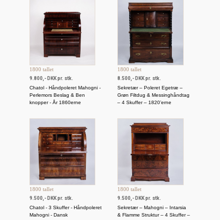
1800 tallet
1800 tallet
9.800,- DKK pr. stk.
8.500,- DKK pr. stk.
Chatol - Håndpoleret Mahogni -
Sekretær – Poleret Egetræ –
Perlemors Beslag & Ben
Grøn Filtdug & Messinghåndtag
knopper - År 1860erne
– 4 Skuffer – 1820’erne
1800 tallet
1800 tallet
9.500,- DKK pr. stk.
9.500,- DKK pr. stk.
Chatol - 3 Skuffer - Håndpoleret
Sekretær – Mahogni – Intarsia
Mahogni - Dansk
& Flamme Struktur – 4 Skuffer –