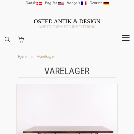
Dansk
|
English
|
français
|
Deutsch
OSTED ANTIK & DESIGN
ANDEN FORM FOR INVESTERING
Hjem
Varelager
VARELAGER