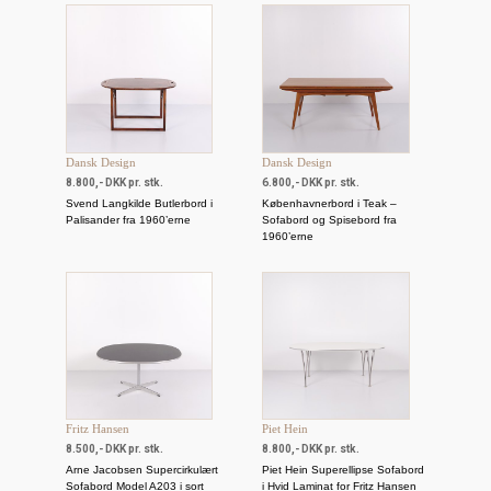
Dansk Design
Dansk Design
8.800,- DKK pr. stk.
6.800,- DKK pr. stk.
Svend Langkilde Butlerbord i
Københavnerbord i Teak –
Palisander fra 1960’erne
Sofabord og Spisebord fra
1960’erne
Fritz Hansen
Piet Hein
8.500,- DKK pr. stk.
8.800,- DKK pr. stk.
Arne Jacobsen Supercirkulært
Piet Hein Superellipse Sofabord
Sofabord Model A203 i sort
i Hvid Laminat for Fritz Hansen