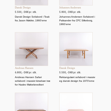
Dansk Design
Johannes Andersen
5.500,- DKK pr. stk.
5.800,- DKK pr. stk.
Dansk Design Sofabord i Teak
Johannes Andersen Sofabord i
fra Jason Møbler, 1960’erne
Palisander fra CFC Silkeborg,
1960’erne
Andreas Hansen
Dansk Design
6.800,- DKK pr. stk.
5.500,- DKK pr. stk.
Andreas Hansen Safari
Rektangulært sofabord i massiv
sofabord i massivt kirsebær træ
eg dansk design fra 1970’erne
for Haslev Møbelsnedkeri