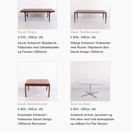
Dansk Design
Dansk Snedkermester
6.500,- DKK pr. stk.
5.800,- DKK pr. stk.
Dansk Sofabord i Brasiliansk
Aflangt Sofabord i Palisander
Palisander med Udtræksbakke
med Runde Tilspidsede Ben
og Formica 1960erne
Dansk Design 1960erne
Dansk Snedkermester
Arne Jacobsen
5.800,- DKK pr. stk.
5.800,- DKK pr. stk.
Kvadratisk Sofabord i
Sofabord af Arne Jacobsen og
Palisander Dansk Design
Piet Hein med hvid laminatplade
1960erne Renoveret
og stålkant for Fritz Hansen