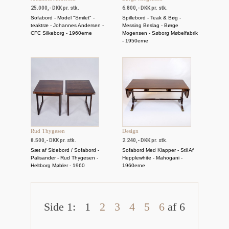
25.000,- DKK pr. stk.
6.800,- DKK pr. stk.
Sofabord - Model "Smilet" -
Spillebord - Teak & Bøg -
teaktræ - Johannes Andersen -
Messing Beslag - Børge
CFC Silkeborg - 1960erne
Mogensen - Søborg Møbelfabrik
- 1950erne
Rud Thygesen
Design
8.500,- DKK pr. stk.
2.240,- DKK pr. stk.
Sæt af Sidebord / Sofabord -
Sofabord Med Klapper - Stil Af
Palisander - Rud Thygesen -
Hepplewhite - Mahogani -
Heltborg Møbler - 1960
1960erne
Side 1:
1
2
3
4
5
6
af 6