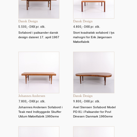
Dansk Design
Dansk Design
5.500,- DKK pr. stk.
4.800,- DKK pr. stk.
Sofabord i palisander dansk
Stort kvadratisk sofabord i lys
design dateret 17. april 1967
mahogni for Erik Jørgensen
Møbelfabrik
Johannes Andersen
Dansk Design
7.800,- DKK pr. stk.
9.800,- DKK pr. stk.
Johannes Andersen Sofabord i
Axel Stensen Sofabord Model
Teak med Indbyggede Skuffer
PD 81 i Palisander for Povl
Uldum Møbelfabrik 1960erne
Dinesen Danmark 1960erne