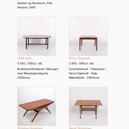
laminat og Aluminium, Fritz
Hansen 1968
1900 tallet
Henry Kjærnulf
4.500,- DKK pr. stk.
3.800,- DKK pr. stk.
Butlerbord/Sofabord i Mahogni
Sofa/Sidebord - Palisander -
med Messingbeslag fra
Henry Kjærnulf - Vejle
1930erne
Møbelfabrik - 1960erne
Johannes Andersen
Børge Mogensen