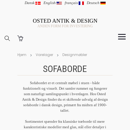
Dansk
|
English
|
français
|
Deutsch
OSTED ANTIK & DESIGN
ANDEN FORM FOR INVESTERING
Hjem
Varelager
Designmøbler
SOFABORDE
Sofabordet er et centralt møbel i stuen - både
funktionelt og visuelt. Det samler rummet og fungerer
som naturligt samlingspunkt i hverdagen. Hos Osted
Antik & Design finder du et skiftende udvalg af design
sofaborde i dansk design, primært fra midten af 1900-
tallet.
Sortimentet spænder fra klassiske træborde til mere
karakteristiske modeller med glas, stål eller detaljer i