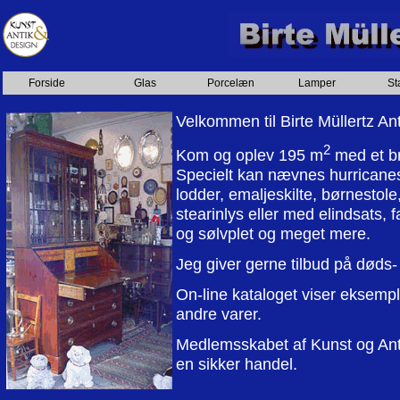
Forside
Glas
Porcelæn
Lamper
St
Velkommen til Birte Müllertz Anti
2
Kom og oplev 195 m
med et bre
Specielt kan nævnes hurricanes
lodder, emaljeskilte, børnestol
stearinlys eller med elindsats, 
og sølvplet og meget mere.
Jeg giver gerne tilbud på døds- 
On-line kataloget viser eksemple
andre varer.
Medlemsskabet af Kunst og Anti
en sikker handel.