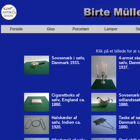
Forside
Glas
Porcelæn
Lamper
St
Klik på et billede for at
Sovsenæb i sølv,
4-armet sta
Danmark 1933.
sølv, Danm
1937.
Cigaretboks af
Sovsenæb 
sølv, England ca.
udlandssøl
1880.
1880.
Halskæder af
Taske af sø
sølv, Indien ca.
Danmark c
1920.
1880.