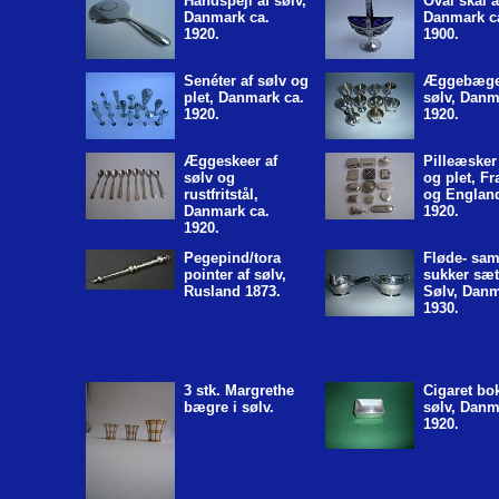
Håndspejl af sølv,
Oval skål a
Danmark ca.
Danmark c
1920.
1900.
Senéter af sølv og
Æggebæger
plet, Danmark ca.
sølv, Danm
1920.
1920.
Æggeskeer af
Pilleæsker 
sølv og
og plet, Fr
rustfritstål,
og England
Danmark ca.
1920.
1920.
Pegepind/tora
Fløde- sam
pointer af sølv,
sukker sæt
Rusland 1873.
Sølv, Danm
1930.
3 stk. Margrethe
Cigaret bo
bægre i sølv.
sølv, Danm
1920.