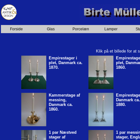
Forside
Glas
Porcelæn
Lamper
St
Klik på et billede for at
Empirestager i
Empirestage
plet, Danmark ca.
plet, Danmar
1870.
1860.
Kammerstage af
Empirestage
messing,
Danmark ca.
Danmark ca.
1880.
1860.
1 par Næstved
1 par messi
stager af
stager, Eng