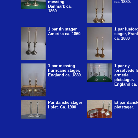
messing,
ca. 1880.
Danmark ca.
1860.
1 par tin stager,
1 par luefor
Amerika ca. 1860.
stager, Fran
ca. 1880
1 par messing
1 par ny
hurricane stager,
forsølvede 
England ca. 1880.
armede
pletstager.
England ca.
Par danske stager
Et par dans
i plet. Ca. 1900
pletstager.