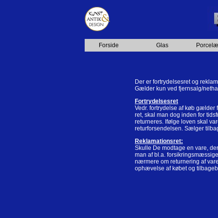
Forside
Glas
Porcel
Der er fortrydelsesret og reklam
Gælder kun ved fjernsalg/netha
Fortrydelsesret
Vedr. fortrydelse af køb gælder
ret, skal man dog inden for tid
returneres. Ifølge loven skal v
returforsendelsen. Sælger tilb
Reklamationsret:
Skulle De modtage en vare, der 
man af bl.a. forsikringsmæssige
nærmere om returnering af varen.
ophævelse af købet og tilbagebe