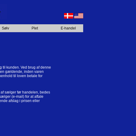
Sølv
Plet
E-handel
g til kunden. Ved brug af denne
etten gældende, inden varen
nhold til loven betale for
t af sælger før handelen, bedes
lger (e-mail) for at aftale
nde afslag i prisen eller