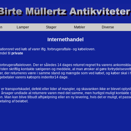
æn
Lamper
Stager
Møbler
Diverse
Internethandel
ationsret ved køb af varer iflg. forbrugeraftale- og købeloven.
ndel til
private
 forbrugeraftaleloven. Der er således 14 dages returret regnet fra varens ankomstda
sfristen skriftlig kontakte sælgeren og meddele, at man ønsker at gøre fortrydelsesr
arer, der returneres være i samme stand og mængde som ved købet, og køber skal i he
agebetaler varens købspris indenfor14 dage.
er transportskadet, defekt eller lider af mangler, og skavanken ikke er blevet oplys
 årsager undlade at returnere varen med det samme, men hurtigst muligt kontakte sæ
 Man kan blive tilbudt afhjælpning eller en ny levering, hvis det er muligt, et passe
taling af beløbet.