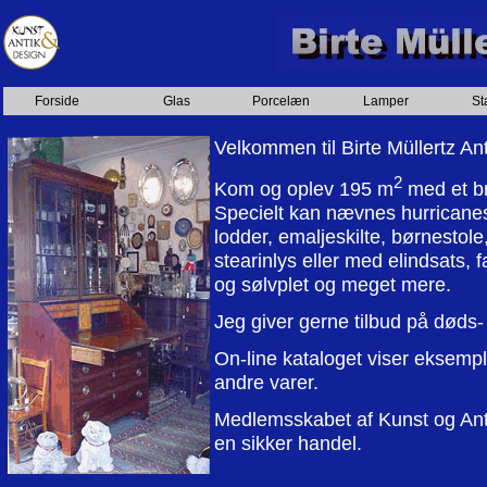
Forside
Glas
Porcelæn
Lamper
St
Velkommen til Birte Müllertz Anti
2
Kom og oplev 195 m
med et bre
Specielt kan nævnes hurricanes
lodder, emaljeskilte, børnestol
stearinlys eller med elindsats, 
og sølvplet og meget mere.
Jeg giver gerne tilbud på døds- 
On-line kataloget viser eksemple
andre varer.
Medlemsskabet af Kunst og Anti
en sikker handel.