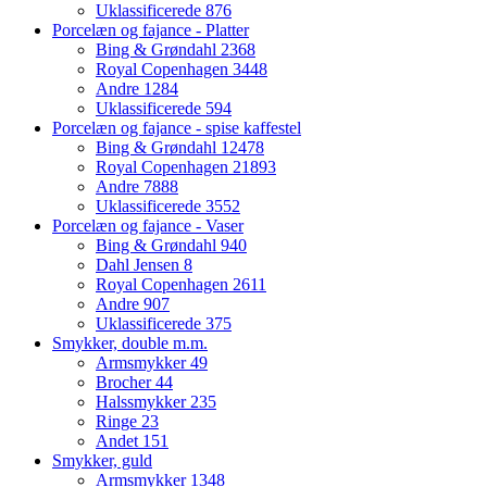
Uklassificerede
876
Porcelæn og fajance - Platter
Bing & Grøndahl
2368
Royal Copenhagen
3448
Andre
1284
Uklassificerede
594
Porcelæn og fajance - spise kaffestel
Bing & Grøndahl
12478
Royal Copenhagen
21893
Andre
7888
Uklassificerede
3552
Porcelæn og fajance - Vaser
Bing & Grøndahl
940
Dahl Jensen
8
Royal Copenhagen
2611
Andre
907
Uklassificerede
375
Smykker, double m.m.
Armsmykker
49
Brocher
44
Halssmykker
235
Ringe
23
Andet
151
Smykker, guld
Armsmykker
1348