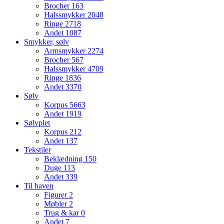
Brocher
163
Halssmykker
2048
Ringe
2718
Andet
1087
Smykker, sølv
Armsmykker
2274
Brocher
567
Halssmykker
4709
Ringe
1836
Andet
3370
Sølv
Korpus
5663
Andet
1919
Sølvplet
Korpus
212
Andet
137
Tekstiler
Beklædning
150
Duge
113
Andet
339
Til haven
Figurer
2
Møbler
2
Trug & kar
0
Andet
7