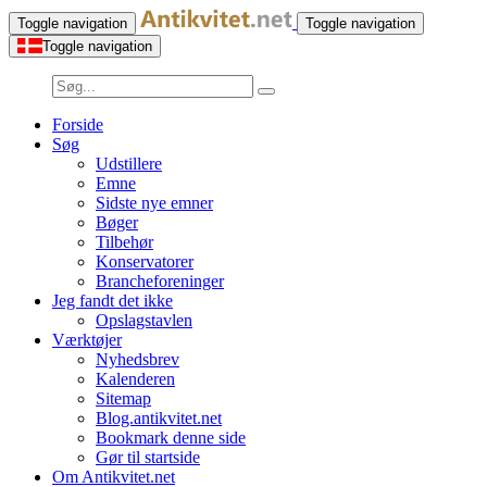
Toggle navigation
Toggle navigation
Toggle navigation
Forside
Søg
Udstillere
Emne
Sidste nye emner
Bøger
Tilbehør
Konservatorer
Brancheforeninger
Jeg fandt det ikke
Opslagstavlen
Værktøjer
Nyhedsbrev
Kalenderen
Sitemap
Blog.antikvitet.net
Bookmark denne side
Gør til startside
Om Antikvitet.net