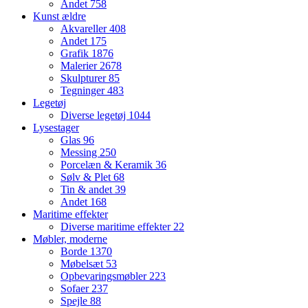
Andet
758
Kunst ældre
Akvareller
408
Andet
175
Grafik
1876
Malerier
2678
Skulpturer
85
Tegninger
483
Legetøj
Diverse legetøj
1044
Lysestager
Glas
96
Messing
250
Porcelæn & Keramik
36
Sølv & Plet
68
Tin & andet
39
Andet
168
Maritime effekter
Diverse maritime effekter
22
Møbler, moderne
Borde
1370
Møbelsæt
53
Opbevaringsmøbler
223
Sofaer
237
Spejle
88