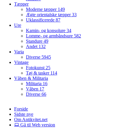
Tæpper
Moderne tæpper
149
Ægte orientalske tæpper
33
Uklassificerede
87
Ure
Kamin- og konsolure
34
Lomme- og armbåndsure
582
Standure
49
Andet
132
Varia
Diverse
5945
Vintage
Fotokunst
25
Tøj & tasker
114
Våben & Militaria
Militaria
16
Våben
17
Diverse
66
Forside
Sidste nye
Om Antikvitet.net
Gå til Web version