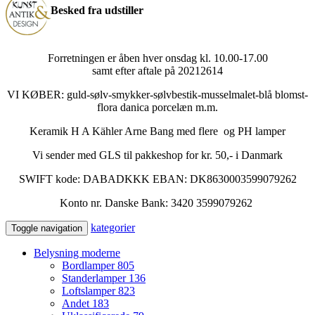
Besked fra udstiller
Forretningen er åben hver onsdag kl. 10.00-17.00
samt efter aftale på 20212614
VI KØBER: guld-sølv-smykker-sølvbestik-musselmalet-blå blomst-
flora danica porcelæn m.m.
Keramik H A Kähler Arne Bang med flere og PH lamper
Vi sender med GLS til pakkeshop for kr. 50,- i Danmark
SWIFT kode: DABADKKK EBAN: DK8630003599079262
Konto nr. Danske Bank: 3420 3599079262
kategorier
Toggle navigation
Belysning moderne
Bordlamper
805
Standerlamper
136
Loftslamper
823
Andet
183