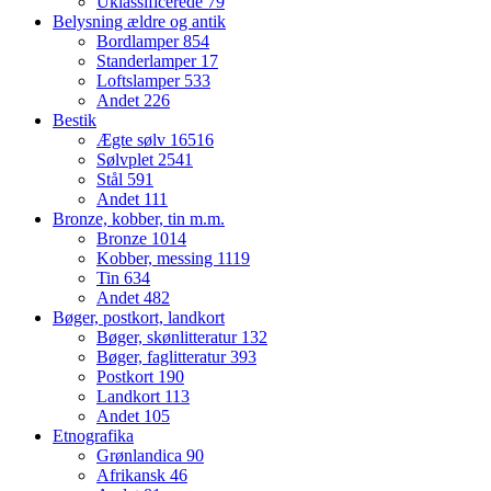
Uklassificerede
79
Belysning ældre og antik
Bordlamper
854
Standerlamper
17
Loftslamper
533
Andet
226
Bestik
Ægte sølv
16516
Sølvplet
2541
Stål
591
Andet
111
Bronze, kobber, tin m.m.
Bronze
1014
Kobber, messing
1119
Tin
634
Andet
482
Bøger, postkort, landkort
Bøger, skønlitteratur
132
Bøger, faglitteratur
393
Postkort
190
Landkort
113
Andet
105
Etnografika
Grønlandica
90
Afrikansk
46