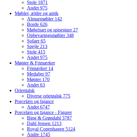
Stole
1871
Andet
975
Møbler, ældre og antik
Almuemøbler
142
Borde
626
Møbelsæt og spisestuer
27
Opbevaringsmøbler
348
Sofaer
65
Spejle
213
Stole
415
Andet
975
Mønter & Frimærker
Frimærker
14
Medaljer
97
Mønter
170
Andet
63
Orientalsk
Diverse orientalsk
775
Porcelæn og fajance
Andet
6747
Porcelæn og fajance - Figurer
Bing & Grøndahl
3787
Dahl Jensen
1213
Royal Copenhagen
5124
Andre
1745