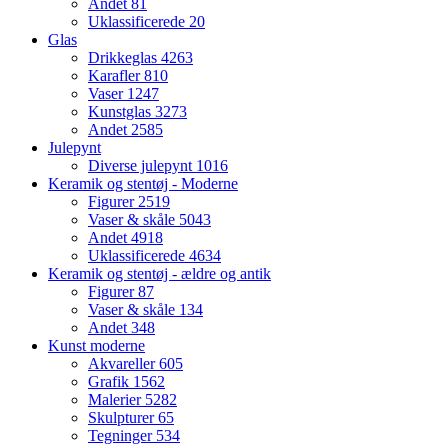
Andet
81
Uklassificerede
20
Glas
Drikkeglas
4263
Karafler
810
Vaser
1247
Kunstglas
3273
Andet
2585
Julepynt
Diverse julepynt
1016
Keramik og stentøj - Moderne
Figurer
2519
Vaser & skåle
5043
Andet
4918
Uklassificerede
4634
Keramik og stentøj - ældre og antik
Figurer
87
Vaser & skåle
134
Andet
348
Kunst moderne
Akvareller
605
Grafik
1562
Malerier
5282
Skulpturer
65
Tegninger
534