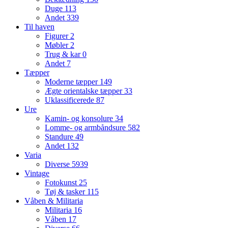
Duge
113
Andet
339
Til haven
Figurer
2
Møbler
2
Trug & kar
0
Andet
7
Tæpper
Moderne tæpper
149
Ægte orientalske tæpper
33
Uklassificerede
87
Ure
Kamin- og konsolure
34
Lomme- og armbåndsure
582
Standure
49
Andet
132
Varia
Diverse
5939
Vintage
Fotokunst
25
Tøj & tasker
115
Våben & Militaria
Militaria
16
Våben
17