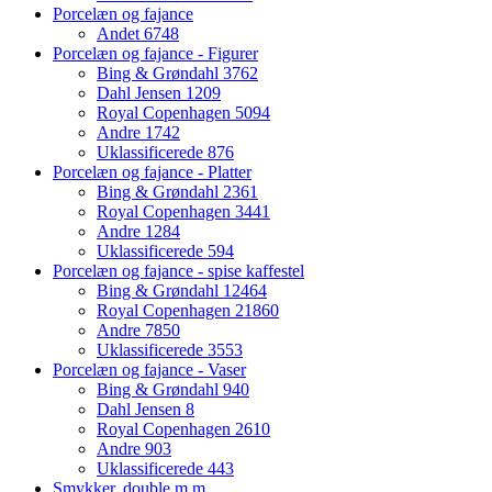
Porcelæn og fajance
Andet
6748
Porcelæn og fajance - Figurer
Bing & Grøndahl
3762
Dahl Jensen
1209
Royal Copenhagen
5094
Andre
1742
Uklassificerede
876
Porcelæn og fajance - Platter
Bing & Grøndahl
2361
Royal Copenhagen
3441
Andre
1284
Uklassificerede
594
Porcelæn og fajance - spise kaffestel
Bing & Grøndahl
12464
Royal Copenhagen
21860
Andre
7850
Uklassificerede
3553
Porcelæn og fajance - Vaser
Bing & Grøndahl
940
Dahl Jensen
8
Royal Copenhagen
2610
Andre
903
Uklassificerede
443
Smykker, double m.m.