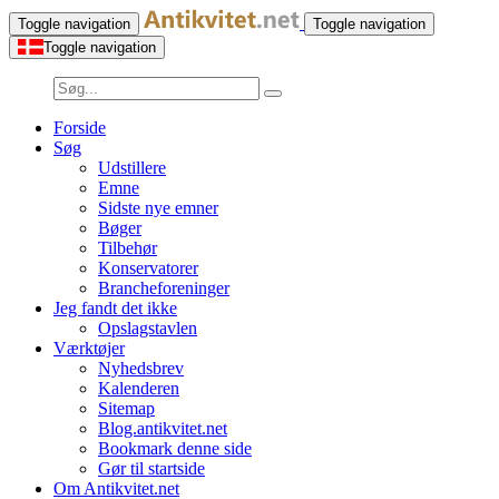
Toggle navigation
Toggle navigation
Toggle navigation
Forside
Søg
Udstillere
Emne
Sidste nye emner
Bøger
Tilbehør
Konservatorer
Brancheforeninger
Jeg fandt det ikke
Opslagstavlen
Værktøjer
Nyhedsbrev
Kalenderen
Sitemap
Blog.antikvitet.net
Bookmark denne side
Gør til startside
Om Antikvitet.net