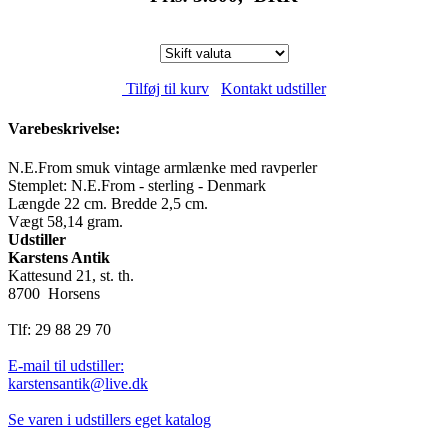
Tilføj til kurv
Kontakt udstiller
Varebeskrivelse:
N.E.From smuk vintage armlænke med ravperler
Stemplet: N.E.From - sterling - Denmark
Længde 22 cm. Bredde 2,5 cm.
Vægt 58,14 gram.
Udstiller
Karstens Antik
Kattesund 21, st. th.
8700 Horsens
Tlf: 29 88 29 70
E-mail til udstiller:
karstensantik@live.dk
Se varen i udstillers eget katalog