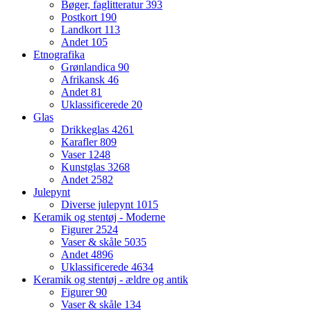
Bøger, faglitteratur
393
Postkort
190
Landkort
113
Andet
105
Etnografika
Grønlandica
90
Afrikansk
46
Andet
81
Uklassificerede
20
Glas
Drikkeglas
4261
Karafler
809
Vaser
1248
Kunstglas
3268
Andet
2582
Julepynt
Diverse julepynt
1015
Keramik og stentøj - Moderne
Figurer
2524
Vaser & skåle
5035
Andet
4896
Uklassificerede
4634
Keramik og stentøj - ældre og antik
Figurer
90
Vaser & skåle
134