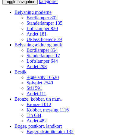
kategorier
Toggle navigation
Belysning moderne
Bordlamper
802
Standerlamper
135
Loftslamper
820
Andet
181
Uklassificerede
79
Belysning ældre og antik
Bordlamper
854
Standerlamper
17
Loftslamper
644
Andet
298
Bestik
Ægte sølv
16520
Sølvplet
2540
Stål
591
Andet
111
Bronze, kobber, tin m.m.
Bronze
1012
Kobber, messing
1116
Tin
634
Andet
482
Bøger, postkort, landkort
Bøger, skønlitteratur
132