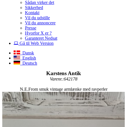
Sådan virker det
Sikkerhed
Kontakt
Vil du udstille
Vil du annoncere
Presse
Hvorfor X er ?
Garanteret Nedsat
Gå til Web Version
Dansk
English
Deutsch
Karstens Antik
Varenr.:642178
N.E.From smuk vintage armlænke med ravperler