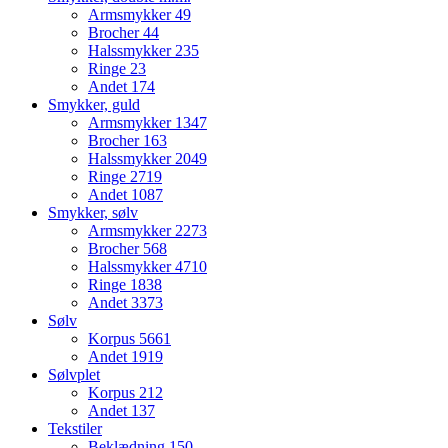
Armsmykker
49
Brocher
44
Halssmykker
235
Ringe
23
Andet
174
Smykker, guld
Armsmykker
1347
Brocher
163
Halssmykker
2049
Ringe
2719
Andet
1087
Smykker, sølv
Armsmykker
2273
Brocher
568
Halssmykker
4710
Ringe
1838
Andet
3373
Sølv
Korpus
5661
Andet
1919
Sølvplet
Korpus
212
Andet
137
Tekstiler
Beklædning
150