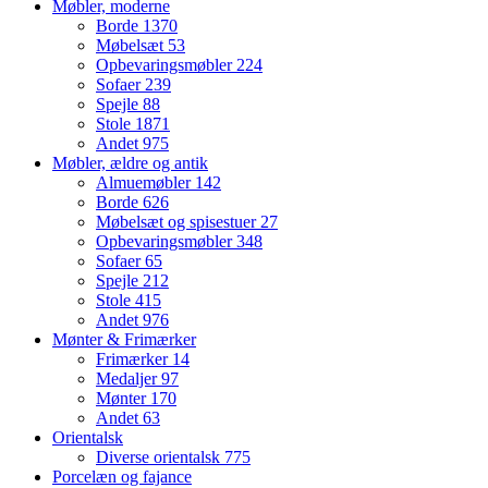
Møbler, moderne
Borde
1370
Møbelsæt
53
Opbevaringsmøbler
224
Sofaer
239
Spejle
88
Stole
1871
Andet
975
Møbler, ældre og antik
Almuemøbler
142
Borde
626
Møbelsæt og spisestuer
27
Opbevaringsmøbler
348
Sofaer
65
Spejle
212
Stole
415
Andet
976
Mønter & Frimærker
Frimærker
14
Medaljer
97
Mønter
170
Andet
63
Orientalsk
Diverse orientalsk
775
Porcelæn og fajance