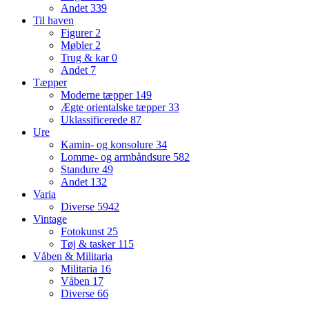
Andet
339
Til haven
Figurer
2
Møbler
2
Trug & kar
0
Andet
7
Tæpper
Moderne tæpper
149
Ægte orientalske tæpper
33
Uklassificerede
87
Ure
Kamin- og konsolure
34
Lomme- og armbåndsure
582
Standure
49
Andet
132
Varia
Diverse
5942
Vintage
Fotokunst
25
Tøj & tasker
115
Våben & Militaria
Militaria
16
Våben
17
Diverse
66