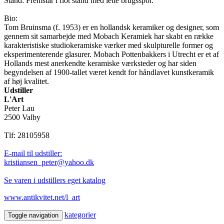
Stand: Fremstår i flot stand med lette brugsspor.
Bio:
Tom Bruinsma (f. 1953) er en hollandsk keramiker og designer, som
gennem sit samarbejde med Mobach Keramiek har skabt en række
karakteristiske studiokeramiske værker med skulpturelle former og
eksperimenterende glasurer. Mobach Pottenbakkers i Utrecht er et af
Hollands mest anerkendte keramiske værksteder og har siden
begyndelsen af 1900-tallet været kendt for håndlavet kunstkeramik
af høj kvalitet.
Udstiller
L'Art
Peter Lau
2500 Valby
Tlf: 28105958
E-mail til udstiller:
kristiansen_peter@yahoo.dk
Se varen i udstillers eget katalog
www.antikvitet.net/l_art
kategorier
Toggle navigation