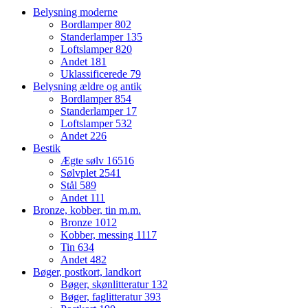
Belysning moderne
Bordlamper
802
Standerlamper
135
Loftslamper
820
Andet
181
Uklassificerede
79
Belysning ældre og antik
Bordlamper
854
Standerlamper
17
Loftslamper
532
Andet
226
Bestik
Ægte sølv
16516
Sølvplet
2541
Stål
589
Andet
111
Bronze, kobber, tin m.m.
Bronze
1012
Kobber, messing
1117
Tin
634
Andet
482
Bøger, postkort, landkort
Bøger, skønlitteratur
132
Bøger, faglitteratur
393