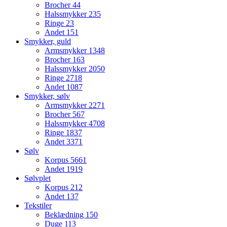
Brocher
44
Halssmykker
235
Ringe
23
Andet
151
Smykker, guld
Armsmykker
1348
Brocher
163
Halssmykker
2050
Ringe
2718
Andet
1087
Smykker, sølv
Armsmykker
2271
Brocher
567
Halssmykker
4708
Ringe
1837
Andet
3371
Sølv
Korpus
5661
Andet
1919
Sølvplet
Korpus
212
Andet
137
Tekstiler
Beklædning
150
Duge
113