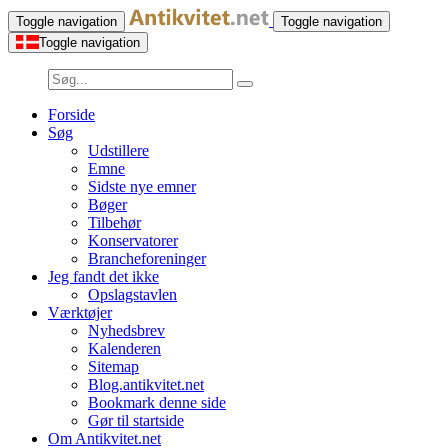
Toggle navigation
Toggle navigation
Toggle navigation
Forside
Søg
Udstillere
Emne
Sidste nye emner
Bøger
Tilbehør
Konservatorer
Brancheforeninger
Jeg fandt det ikke
Opslagstavlen
Værktøjer
Nyhedsbrev
Kalenderen
Sitemap
Blog.antikvitet.net
Bookmark denne side
Gør til startside
Om Antikvitet.net