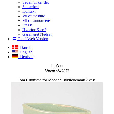
Sådan virker det
Sikkerhed
Kontakt
Vil du udstille
Vil du annoncere
Presse
Hvorfor X er ?
Garanteret Nedsat
Gå til Web Version
Dansk
English
Deutsch
L'Art
Varenr.:642073
Tom Bruinsma for Mobach, studiokeramisk vase.