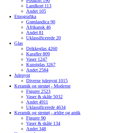
Postkort
190
Landkort
113
Andet
105
Etnografika
Grønlandica
90
Afrikansk
46
Andet
81
Uklassificerede
20
Glas
Drikkeglas
4260
Karafler
809
Vaser
1247
Kunstglas
3267
Andet
2584
Julepynt
Diverse julepynt
1015
Keramik og stentøj - Moderne
Figurer
2523
Vaser & skåle
5032
Andet
4911
Uklassificerede
4634
Keramik og stentøj - ældre og antik
Figurer
90
Vaser & skåle
134
Andet
348