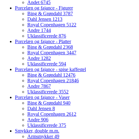
Andet
6745
Porcelæn og fajance - Figurer
Bing & Grøndahl
3787
Dahl Jensen
1213
Royal Copenhagen
5122
Andre
1744
Uklassificerede
876
Porcelæn og fajance - Platter
Bing & Grøndahl
2368
Royal Copenhagen
3447
Andre
1282
Uklassificerede
594
Porcelæn og fajance - spise kaffestel
Bing & Grøndahl
12476
Royal Copenhagen
21846
Andre
7867
Uklassificerede
3552
Porcelæn og fajance - Vaser
Bing & Grøndahl
940
Dahl Jensen
8
Royal Copenhagen
2612
Andre
906
Uklassificerede
375
Smykker, double m.m.
Armsmykker
49