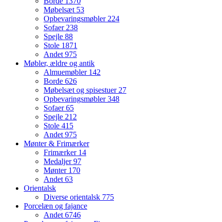
Borde
1370
Møbelsæt
53
Opbevaringsmøbler
224
Sofaer
238
Spejle
88
Stole
1871
Andet
975
Møbler, ældre og antik
Almuemøbler
142
Borde
626
Møbelsæt og spisestuer
27
Opbevaringsmøbler
348
Sofaer
65
Spejle
212
Stole
415
Andet
975
Mønter & Frimærker
Frimærker
14
Medaljer
97
Mønter
170
Andet
63
Orientalsk
Diverse orientalsk
775
Porcelæn og fajance
Andet
6746