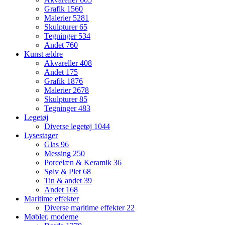
Grafik
1560
Malerier
5281
Skulpturer
65
Tegninger
534
Andet
760
Kunst ældre
Akvareller
408
Andet
175
Grafik
1876
Malerier
2678
Skulpturer
85
Tegninger
483
Legetøj
Diverse legetøj
1044
Lysestager
Glas
96
Messing
250
Porcelæn & Keramik
36
Sølv & Plet
68
Tin & andet
39
Andet
168
Maritime effekter
Diverse maritime effekter
22
Møbler, moderne