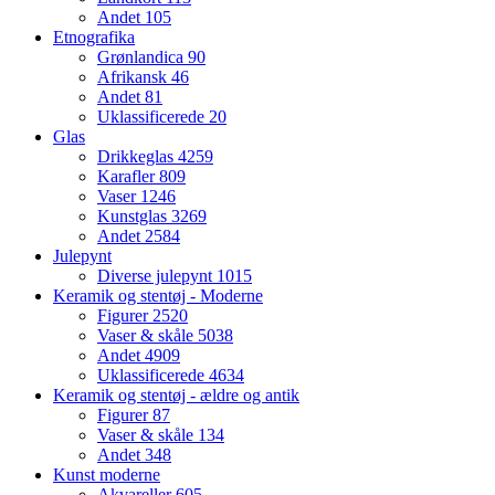
Andet
105
Etnografika
Grønlandica
90
Afrikansk
46
Andet
81
Uklassificerede
20
Glas
Drikkeglas
4259
Karafler
809
Vaser
1246
Kunstglas
3269
Andet
2584
Julepynt
Diverse julepynt
1015
Keramik og stentøj - Moderne
Figurer
2520
Vaser & skåle
5038
Andet
4909
Uklassificerede
4634
Keramik og stentøj - ældre og antik
Figurer
87
Vaser & skåle
134
Andet
348
Kunst moderne
Akvareller
605