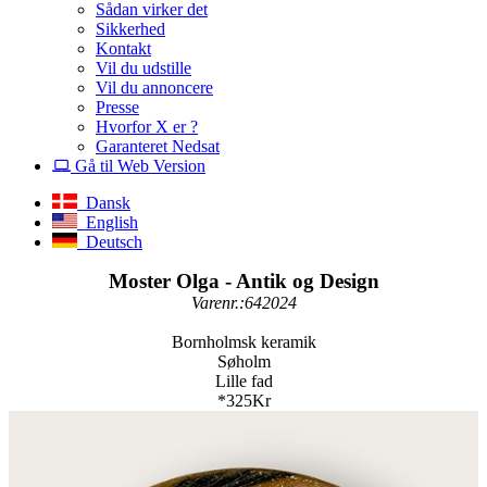
Sådan virker det
Sikkerhed
Kontakt
Vil du udstille
Vil du annoncere
Presse
Hvorfor X er ?
Garanteret Nedsat
Gå til Web Version
Dansk
English
Deutsch
Moster Olga - Antik og Design
Varenr.:642024
Bornholmsk keramik
Søholm
Lille fad
*325Kr