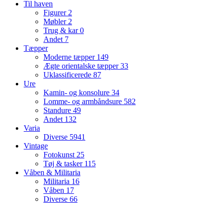
Til haven
Figurer
2
Møbler
2
Trug & kar
0
Andet
7
Tæpper
Moderne tæpper
149
Ægte orientalske tæpper
33
Uklassificerede
87
Ure
Kamin- og konsolure
34
Lomme- og armbåndsure
582
Standure
49
Andet
132
Varia
Diverse
5941
Vintage
Fotokunst
25
Tøj & tasker
115
Våben & Militaria
Militaria
16
Våben
17
Diverse
66