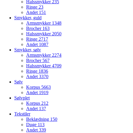
Halssmykker
235
Ringe
23
Andet
151
Smykker, guld
Armsmykker
1348
Brocher
163
Halssmykker
2050
Ringe
2717
Andet
1087
Smykker, sølv
Armsmykker
2274
Brocher
567
Halssmykker
4709
Ringe
1836
Andet
3370
Sølv
Korpus
5663
Andet
1919
Sølvplet
Korpus
212
Andet
137
Tekstiler
Beklædning
150
Duge
113
Andet
339