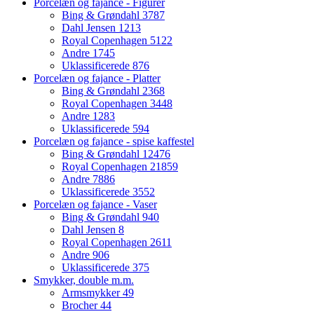
Porcelæn og fajance - Figurer
Bing & Grøndahl
3787
Dahl Jensen
1213
Royal Copenhagen
5122
Andre
1745
Uklassificerede
876
Porcelæn og fajance - Platter
Bing & Grøndahl
2368
Royal Copenhagen
3448
Andre
1283
Uklassificerede
594
Porcelæn og fajance - spise kaffestel
Bing & Grøndahl
12476
Royal Copenhagen
21859
Andre
7886
Uklassificerede
3552
Porcelæn og fajance - Vaser
Bing & Grøndahl
940
Dahl Jensen
8
Royal Copenhagen
2611
Andre
906
Uklassificerede
375
Smykker, double m.m.
Armsmykker
49
Brocher
44