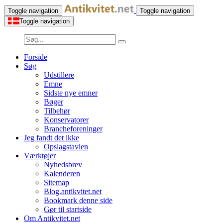
Toggle navigation
Toggle navigation
Toggle navigation
Forside
Søg
Udstillere
Emne
Sidste nye emner
Bøger
Tilbehør
Konservatorer
Brancheforeninger
Jeg fandt det ikke
Opslagstavlen
Værktøjer
Nyhedsbrev
Kalenderen
Sitemap
Blog.antikvitet.net
Bookmark denne side
Gør til startside
Om Antikvitet.net