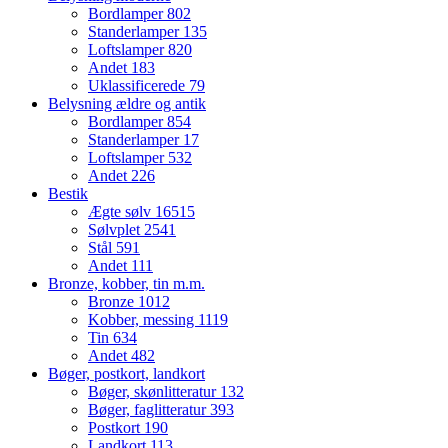
Bordlamper
802
Standerlamper
135
Loftslamper
820
Andet
183
Uklassificerede
79
Belysning ældre og antik
Bordlamper
854
Standerlamper
17
Loftslamper
532
Andet
226
Bestik
Ægte sølv
16515
Sølvplet
2541
Stål
591
Andet
111
Bronze, kobber, tin m.m.
Bronze
1012
Kobber, messing
1119
Tin
634
Andet
482
Bøger, postkort, landkort
Bøger, skønlitteratur
132
Bøger, faglitteratur
393
Postkort
190
Landkort
113