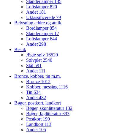
Standerlamper
135
Loftslamper
820
Andet
181
Uklassificerede
79
Belysning ældre og antik
Bordlamper
854
Standerlamper
17
Loftslamper
644
Andet
298
Bestik
Ægte sølv
16520
Sølvplet
2540
Stål
591
Andet
111
Bronze, kobber, tin m.m.
Bronze
1012
Kobber, messing
1116
Tin
634
Andet
482
Bøger, postkort, landkort
Bøger, skønlitteratur
132
Bøger, faglitteratur
393
Postkort
190
Landkort
113
Andet
105