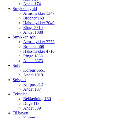
Andet
174
Smykker, guld
Armsmykker
1347
Brocher
163
Halssmykker
2049
Ringe
2719
Andet
1088
Smykker, sølv
Armsmykker
2273
Brocher
568
Halssmykker
4710
Ringe
1838
Andet
3373
Sølv
Korpus
5661
Andet
1919
Sølvplet
Korpus
212
Andet
137
Tekstiler
Beklædning
150
Duge
113
Andet
339
Til haven
Figurer
2