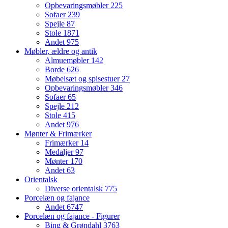
Opbevaringsmøbler
225
Sofaer
239
Spejle
87
Stole
1871
Andet
975
Møbler, ældre og antik
Almuemøbler
142
Borde
626
Møbelsæt og spisestuer
27
Opbevaringsmøbler
346
Sofaer
65
Spejle
212
Stole
415
Andet
976
Mønter & Frimærker
Frimærker
14
Medaljer
97
Mønter
170
Andet
63
Orientalsk
Diverse orientalsk
775
Porcelæn og fajance
Andet
6747
Porcelæn og fajance - Figurer
Bing & Grøndahl
3763