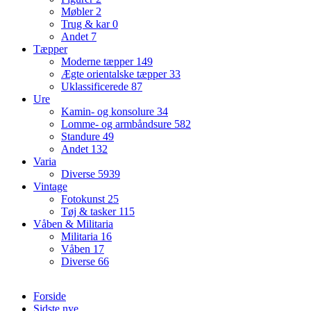
Møbler
2
Trug & kar
0
Andet
7
Tæpper
Moderne tæpper
149
Ægte orientalske tæpper
33
Uklassificerede
87
Ure
Kamin- og konsolure
34
Lomme- og armbåndsure
582
Standure
49
Andet
132
Varia
Diverse
5939
Vintage
Fotokunst
25
Tøj & tasker
115
Våben & Militaria
Militaria
16
Våben
17
Diverse
66
Forside
Sidste nye