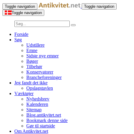
Toggle navigation
Toggle navigation
Toggle navigation
Forside
Søg
Udstillere
Emne
Sidste nye emner
Bøger
Tilbehør
Konservatorer
Brancheforeninger
Jeg fandt det ikke
Opslagstavlen
Værktøjer
Nyhedsbrev
Kalenderen
Sitemap
Blog.antikvitet.net
Bookmark denne side
Gør til startside
Om Antikvitet.net