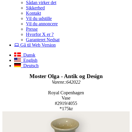
Sådan virker det
Sikkerhed
Kontakt
Vil du udstille
Vil du annoncere
Presse
Hvorfor X er ?
Garanteret Nedsat
Gå til Web Version
Dansk
English
Deutsch
Moster Olga - Antik og Design
Varenr.:642022
Royal Copenhagen
Vase
#2919/4055
*175kr