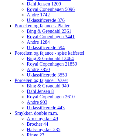
Dahl Jensen
1209
Royal Copenhagen
5096
Andre
1742
Uklassificerede
876
Porcelæn og fajance - Platter
Bing & Grøndahl
2361
Royal Copenhagen
3441
Andre
1284
Uklassificerede
594
Porcelæn og fajance - spise kaffestel
Bing & Grøndahl
12464
Royal Copenhagen
21859
Andre
7850
Uklassificerede
3553
Porcelæn og fajance - Vaser
Bing & Grøndahl
940
Dahl Jensen
8
Royal Copenhagen
2610
Andre
903
Uklassificerede
443
Smykker, double m.m.
Armsmykker
49
Brocher
44
Halssmykker
235
Ringe
23