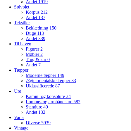
Andet
1919
Sølvplet
Korpus
212
Andet
137
Tekstiler
Beklædning
150
Duge
113
Andet
339
Til haven
Figurer
2
Møbler
2
Trug & kar
0
Andet
7
Tæpper
Moderne tæpper
149
Ægte orientalske tæpper
33
Uklassificerede
87
Ure
Kamin- og konsolure
34
Lomme- og armbåndsure
582
Standure
49
Andet
132
Varia
Diverse
5939
Vintage