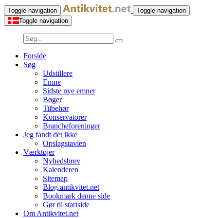
Toggle navigation
Toggle navigation
Toggle navigation
Forside
Søg
Udstillere
Emne
Sidste nye emner
Bøger
Tilbehør
Konservatorer
Brancheforeninger
Jeg fandt det ikke
Opslagstavlen
Værktøjer
Nyhedsbrev
Kalenderen
Sitemap
Blog.antikvitet.net
Bookmark denne side
Gør til startside
Om Antikvitet.net