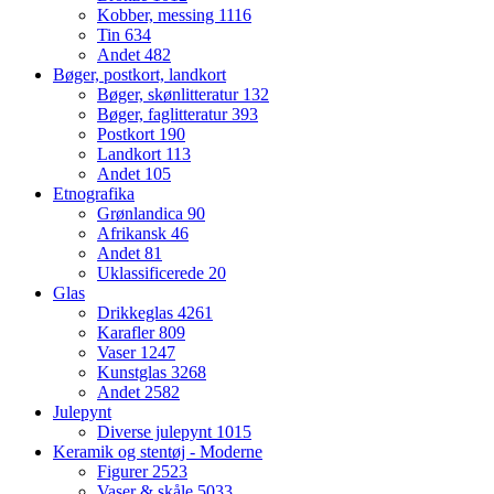
Kobber, messing
1116
Tin
634
Andet
482
Bøger, postkort, landkort
Bøger, skønlitteratur
132
Bøger, faglitteratur
393
Postkort
190
Landkort
113
Andet
105
Etnografika
Grønlandica
90
Afrikansk
46
Andet
81
Uklassificerede
20
Glas
Drikkeglas
4261
Karafler
809
Vaser
1247
Kunstglas
3268
Andet
2582
Julepynt
Diverse julepynt
1015
Keramik og stentøj - Moderne
Figurer
2523
Vaser & skåle
5033