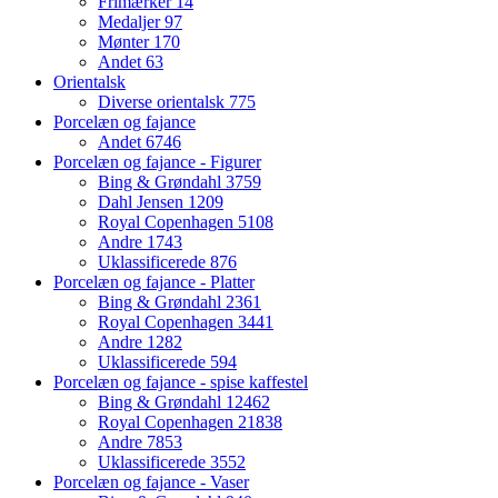
Frimærker
14
Medaljer
97
Mønter
170
Andet
63
Orientalsk
Diverse orientalsk
775
Porcelæn og fajance
Andet
6746
Porcelæn og fajance - Figurer
Bing & Grøndahl
3759
Dahl Jensen
1209
Royal Copenhagen
5108
Andre
1743
Uklassificerede
876
Porcelæn og fajance - Platter
Bing & Grøndahl
2361
Royal Copenhagen
3441
Andre
1282
Uklassificerede
594
Porcelæn og fajance - spise kaffestel
Bing & Grøndahl
12462
Royal Copenhagen
21838
Andre
7853
Uklassificerede
3552
Porcelæn og fajance - Vaser