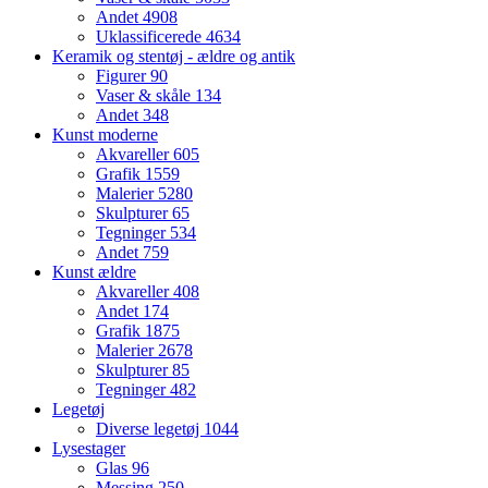
Andet
4908
Uklassificerede
4634
Keramik og stentøj - ældre og antik
Figurer
90
Vaser & skåle
134
Andet
348
Kunst moderne
Akvareller
605
Grafik
1559
Malerier
5280
Skulpturer
65
Tegninger
534
Andet
759
Kunst ældre
Akvareller
408
Andet
174
Grafik
1875
Malerier
2678
Skulpturer
85
Tegninger
482
Legetøj
Diverse legetøj
1044
Lysestager
Glas
96
Messing
250