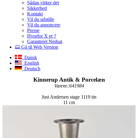
Sådan virker det
Sikkerhed
Kontakt
Vil du udstille
Vil du annoncere
Presse
Hvorfor X er ?
Garanteret Nedsat
Gå til Web Version
Dansk
English
Deutsch
Kinnerup Antik & Porcelæn
Varenr.:641984
Just Andersen stage 1119 tin
11 cm