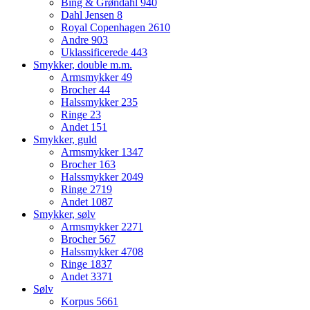
Bing & Grøndahl
940
Dahl Jensen
8
Royal Copenhagen
2610
Andre
903
Uklassificerede
443
Smykker, double m.m.
Armsmykker
49
Brocher
44
Halssmykker
235
Ringe
23
Andet
151
Smykker, guld
Armsmykker
1347
Brocher
163
Halssmykker
2049
Ringe
2719
Andet
1087
Smykker, sølv
Armsmykker
2271
Brocher
567
Halssmykker
4708
Ringe
1837
Andet
3371
Sølv
Korpus
5661