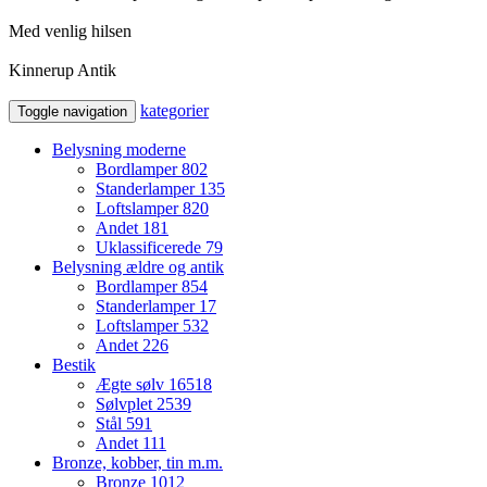
Med venlig hilsen
Kinnerup Antik
kategorier
Toggle navigation
Belysning moderne
Bordlamper
802
Standerlamper
135
Loftslamper
820
Andet
181
Uklassificerede
79
Belysning ældre og antik
Bordlamper
854
Standerlamper
17
Loftslamper
532
Andet
226
Bestik
Ægte sølv
16518
Sølvplet
2539
Stål
591
Andet
111
Bronze, kobber, tin m.m.
Bronze
1012