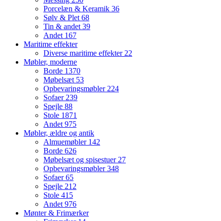
Porcelæn & Keramik
36
Sølv & Plet
68
Tin & andet
39
Andet
167
Maritime effekter
Diverse maritime effekter
22
Møbler, moderne
Borde
1370
Møbelsæt
53
Opbevaringsmøbler
224
Sofaer
239
Spejle
88
Stole
1871
Andet
975
Møbler, ældre og antik
Almuemøbler
142
Borde
626
Møbelsæt og spisestuer
27
Opbevaringsmøbler
348
Sofaer
65
Spejle
212
Stole
415
Andet
976
Mønter & Frimærker