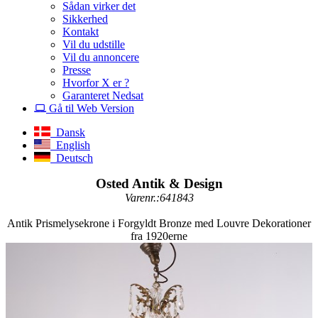
Sådan virker det
Sikkerhed
Kontakt
Vil du udstille
Vil du annoncere
Presse
Hvorfor X er ?
Garanteret Nedsat
Gå til Web Version
Dansk
English
Deutsch
Osted Antik & Design
Varenr.:641843
Antik Prismelysekrone i Forgyldt Bronze med Louvre Dekorationer
fra 1920erne