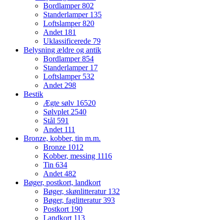
Bordlamper
802
Standerlamper
135
Loftslamper
820
Andet
181
Uklassificerede
79
Belysning ældre og antik
Bordlamper
854
Standerlamper
17
Loftslamper
532
Andet
298
Bestik
Ægte sølv
16520
Sølvplet
2540
Stål
591
Andet
111
Bronze, kobber, tin m.m.
Bronze
1012
Kobber, messing
1116
Tin
634
Andet
482
Bøger, postkort, landkort
Bøger, skønlitteratur
132
Bøger, faglitteratur
393
Postkort
190
Landkort
113