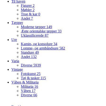
Til haven
Figurer
2
Møbler
2
Trug & kar
0
Andet
7
Tæpper
Moderne tæpper
149
Ægte orientalske tæpper
33
Uklassificerede
87
Ure
Kamin- og konsolure
34
Lomme- og armbåndsure
582
Standure
49
Andet
132
Varia
Diverse
5939
Vintage
Fotokunst
25
Tøj & tasker
115
Våben & Militaria
Militaria
16
Våben
17
Diverse
66