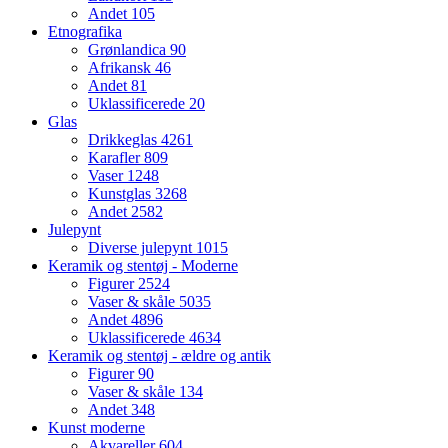
Andet
105
Etnografika
Grønlandica
90
Afrikansk
46
Andet
81
Uklassificerede
20
Glas
Drikkeglas
4261
Karafler
809
Vaser
1248
Kunstglas
3268
Andet
2582
Julepynt
Diverse julepynt
1015
Keramik og stentøj - Moderne
Figurer
2524
Vaser & skåle
5035
Andet
4896
Uklassificerede
4634
Keramik og stentøj - ældre og antik
Figurer
90
Vaser & skåle
134
Andet
348
Kunst moderne
Akvareller
604