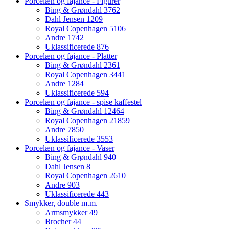
Porcelæn og fajance - Figurer
Bing & Grøndahl
3762
Dahl Jensen
1209
Royal Copenhagen
5106
Andre
1742
Uklassificerede
876
Porcelæn og fajance - Platter
Bing & Grøndahl
2361
Royal Copenhagen
3441
Andre
1284
Uklassificerede
594
Porcelæn og fajance - spise kaffestel
Bing & Grøndahl
12464
Royal Copenhagen
21859
Andre
7850
Uklassificerede
3553
Porcelæn og fajance - Vaser
Bing & Grøndahl
940
Dahl Jensen
8
Royal Copenhagen
2610
Andre
903
Uklassificerede
443
Smykker, double m.m.
Armsmykker
49
Brocher
44