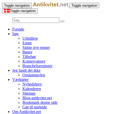
Toggle navigation
Toggle navigation
Toggle navigation
Forside
Søg
Udstillere
Emne
Sidste nye emner
Bøger
Tilbehør
Konservatorer
Brancheforeninger
Jeg fandt det ikke
Opslagstavlen
Værktøjer
Nyhedsbrev
Kalenderen
Sitemap
Blog.antikvitet.net
Bookmark denne side
Gør til startside
Om Antikvitet.net