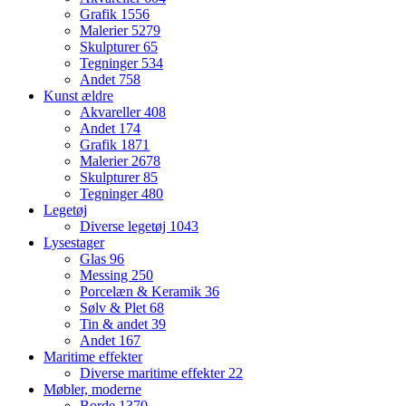
Grafik
1556
Malerier
5279
Skulpturer
65
Tegninger
534
Andet
758
Kunst ældre
Akvareller
408
Andet
174
Grafik
1871
Malerier
2678
Skulpturer
85
Tegninger
480
Legetøj
Diverse legetøj
1043
Lysestager
Glas
96
Messing
250
Porcelæn & Keramik
36
Sølv & Plet
68
Tin & andet
39
Andet
167
Maritime effekter
Diverse maritime effekter
22
Møbler, moderne
Borde
1370