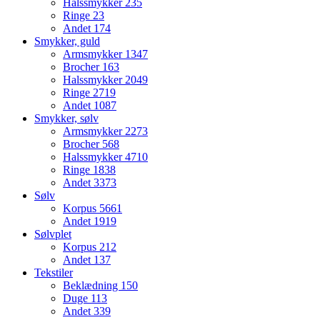
Halssmykker
235
Ringe
23
Andet
174
Smykker, guld
Armsmykker
1347
Brocher
163
Halssmykker
2049
Ringe
2719
Andet
1087
Smykker, sølv
Armsmykker
2273
Brocher
568
Halssmykker
4710
Ringe
1838
Andet
3373
Sølv
Korpus
5661
Andet
1919
Sølvplet
Korpus
212
Andet
137
Tekstiler
Beklædning
150
Duge
113
Andet
339