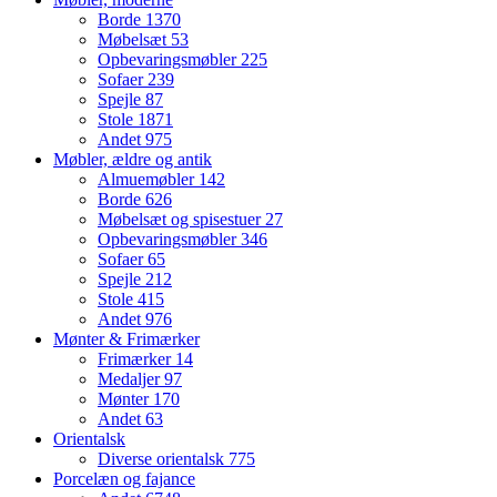
Borde
1370
Møbelsæt
53
Opbevaringsmøbler
225
Sofaer
239
Spejle
87
Stole
1871
Andet
975
Møbler, ældre og antik
Almuemøbler
142
Borde
626
Møbelsæt og spisestuer
27
Opbevaringsmøbler
346
Sofaer
65
Spejle
212
Stole
415
Andet
976
Mønter & Frimærker
Frimærker
14
Medaljer
97
Mønter
170
Andet
63
Orientalsk
Diverse orientalsk
775
Porcelæn og fajance