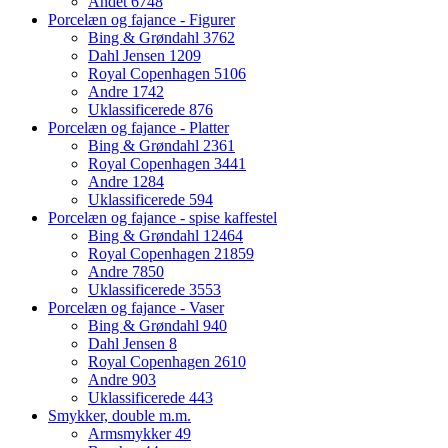
Andet
6748
Porcelæn og fajance - Figurer
Bing & Grøndahl
3762
Dahl Jensen
1209
Royal Copenhagen
5106
Andre
1742
Uklassificerede
876
Porcelæn og fajance - Platter
Bing & Grøndahl
2361
Royal Copenhagen
3441
Andre
1284
Uklassificerede
594
Porcelæn og fajance - spise kaffestel
Bing & Grøndahl
12464
Royal Copenhagen
21859
Andre
7850
Uklassificerede
3553
Porcelæn og fajance - Vaser
Bing & Grøndahl
940
Dahl Jensen
8
Royal Copenhagen
2610
Andre
903
Uklassificerede
443
Smykker, double m.m.
Armsmykker
49