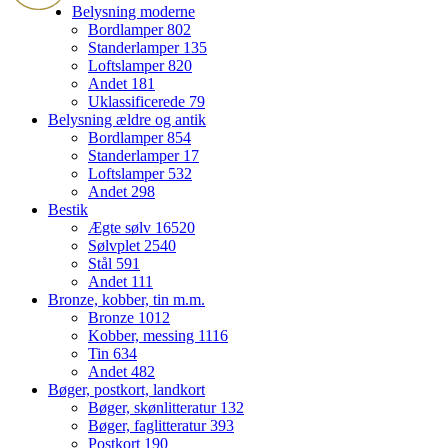
Belysning moderne
Bordlamper
802
Standerlamper
135
Loftslamper
820
Andet
181
Uklassificerede
79
Belysning ældre og antik
Bordlamper
854
Standerlamper
17
Loftslamper
532
Andet
298
Bestik
Ægte sølv
16520
Sølvplet
2540
Stål
591
Andet
111
Bronze, kobber, tin m.m.
Bronze
1012
Kobber, messing
1116
Tin
634
Andet
482
Bøger, postkort, landkort
Bøger, skønlitteratur
132
Bøger, faglitteratur
393
Postkort
190