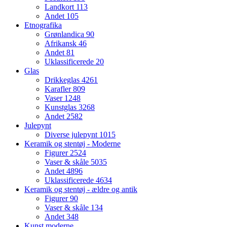
Landkort
113
Andet
105
Etnografika
Grønlandica
90
Afrikansk
46
Andet
81
Uklassificerede
20
Glas
Drikkeglas
4261
Karafler
809
Vaser
1248
Kunstglas
3268
Andet
2582
Julepynt
Diverse julepynt
1015
Keramik og stentøj - Moderne
Figurer
2524
Vaser & skåle
5035
Andet
4896
Uklassificerede
4634
Keramik og stentøj - ældre og antik
Figurer
90
Vaser & skåle
134
Andet
348
Kunst moderne