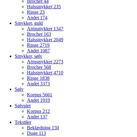
Brocher
44
Halssmykker
235
Ringe
23
Andet
174
Smykker, guld
Armsmykker
1347
Brocher
163
Halssmykker
2049
Ringe
2719
Andet
1087
Smykker, sølv
Armsmykker
2273
Brocher
568
Halssmykker
4710
Ringe
1838
Andet
3373
Sølv
Korpus
5661
Andet
1919
Sølvplet
Korpus
212
Andet
137
Tekstiler
Beklædning
150
Duge
113