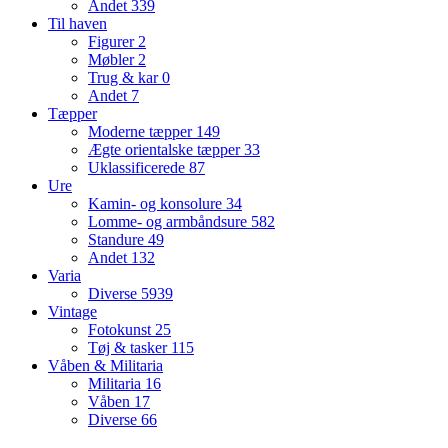
Andet
339
Til haven
Figurer
2
Møbler
2
Trug & kar
0
Andet
7
Tæpper
Moderne tæpper
149
Ægte orientalske tæpper
33
Uklassificerede
87
Ure
Kamin- og konsolure
34
Lomme- og armbåndsure
582
Standure
49
Andet
132
Varia
Diverse
5939
Vintage
Fotokunst
25
Tøj & tasker
115
Våben & Militaria
Militaria
16
Våben
17
Diverse
66