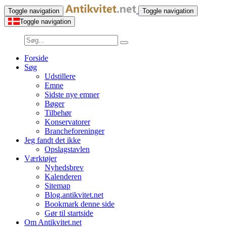
Toggle navigation
Toggle navigation
Toggle navigation
Forside
Søg
Udstillere
Emne
Sidste nye emner
Bøger
Tilbehør
Konservatorer
Brancheforeninger
Jeg fandt det ikke
Opslagstavlen
Værktøjer
Nyhedsbrev
Kalenderen
Sitemap
Blog.antikvitet.net
Bookmark denne side
Gør til startside
Om Antikvitet.net