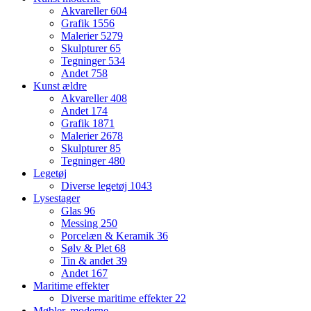
Akvareller
604
Grafik
1556
Malerier
5279
Skulpturer
65
Tegninger
534
Andet
758
Kunst ældre
Akvareller
408
Andet
174
Grafik
1871
Malerier
2678
Skulpturer
85
Tegninger
480
Legetøj
Diverse legetøj
1043
Lysestager
Glas
96
Messing
250
Porcelæn & Keramik
36
Sølv & Plet
68
Tin & andet
39
Andet
167
Maritime effekter
Diverse maritime effekter
22
Møbler, moderne