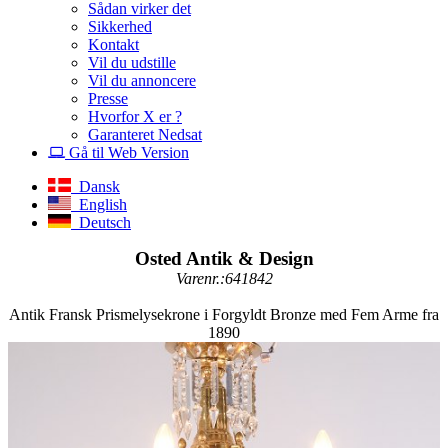
Sådan virker det
Sikkerhed
Kontakt
Vil du udstille
Vil du annoncere
Presse
Hvorfor X er ?
Garanteret Nedsat
Gå til Web Version
Dansk
English
Deutsch
Osted Antik & Design
Varenr.:641842
Antik Fransk Prismelysekrone i Forgyldt Bronze med Fem Arme fra
1890