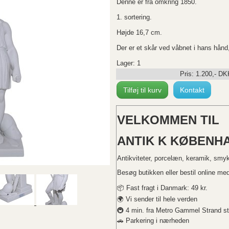
Denne er fra omkring 1850.
1. sortering.
Højde 16,7 cm.
Der er et skår ved våbnet i hans hånd, s
Lager: 1
Pris:
1.200
,-
DK
Tilføj til kurv
Kontakt
VELKOMMEN TIL
ANTIK K KØBENHA
Antikviteter, porcelæn, keramik, smy
Besøg butikken eller bestil online med 
📦 Fast fragt i Danmark: 49 kr.
🌍 Vi sender til hele verden
🚇 4 min. fra Metro Gammel Strand st
🚗 Parkering i nærheden