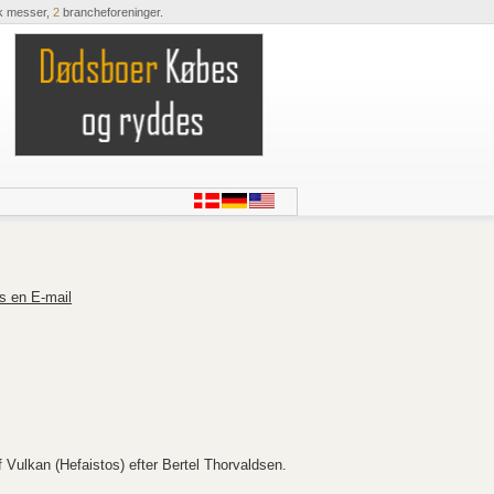
k messer,
2
brancheforeninger.
s en E-mail
f Vulkan (Hefaistos) efter Bertel Thorvaldsen.