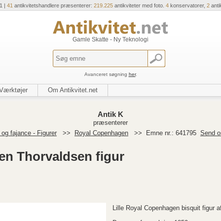
1 |
41
antikvitetshandlere præsenterer:
219.225
antikviteter med foto.
4
konservatorer,
2
anti
Gamle Skatte - Ny Teknologi
Avanceret søgning
her
.
Værktøjer
Om Antikvitet.net
Antik K
præsenterer
og fajance - Figurer
>>
Royal Copenhagen
>>
Emne nr.: 641795
Send o
en Thorvaldsen figur
Lille Royal Copenhagen bisquit figur a