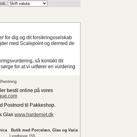
 stk.
 for dig og dit forsikringsselskab
ejder med Scalepoint og dermed de
kringsvurdering, så kontakt dit
sørge for at vi udfører en vurdering
fhentning
ler bestil online på vores
que.com
ed Postnord til Pakkeshop.
sk Glas
www.hardernet.dk
nica
Butik med Porcelæn, Glas og Varia
Lyngbyvej 155