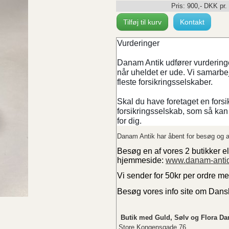
Pris:
900
,-
DKK
pr.
Tilføj til kurv
Kontakt
Vurderinger
Danam Antik udfører vurderinger
når uheldet er ude. Vi samarb
fleste forsikringsselskaber.
Skal du have foretaget en forsi
forsikringsselskab, som så kan 
for dig.
Danam Antik har åbent for besøg og a
Besøg en af vores 2 butikker el
hjemmeside:
www.danam-anti
Vi sender for 50kr per ordre m
Besøg vores info site om Dan
Butik med Guld, Sølv og Flora Da
Store Kongensgade 76