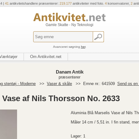
14 |
41
antikvitetshandlere præsenterer:
219.177
antikviteter med foto.
4
konservatorer,
2
ant
Gamle Skatte - Ny Teknologi
Avanceret søgning
her
.
Værktøjer
Om Antikvitet.net
Danam Antik
præsenterer
g stentøj - Moderne
>>
Vaser & skåle
>>
Emne nr.: 641509
Send os en 
 Vase af Nils Thorsson No. 2633
Aluminia Blå Marselis Vase af Nils T
Måler 14 cm / 5,51 in. I fin stand, men 
Lager: 1