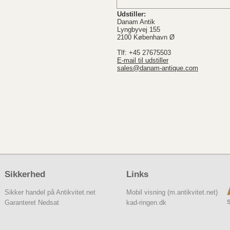
Udstiller:
Danam Antik
Lyngbyvej 155
2100 København Ø
Tlf: +45 27675503
E-mail til udstiller
sales@danam-antique.com
Sikkerhed
Links
Sikker handel på Antikvitet.net
Mobil visning (m.antikvitet.net)
S
Garanteret Nedsat
kad-ringen.dk