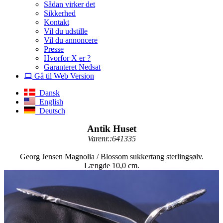
Sådan virker det
Sikkerhed
Kontakt
Vil du udstille
Vil du annoncere
Presse
Hvorfor X er ?
Garanteret Nedsat
Gå til Web Version
Dansk
English
Deutsch
Antik Huset
Varenr.:641335
Georg Jensen Magnolia / Blossom sukkertang sterlingsølv.
Længde 10,0 cm.