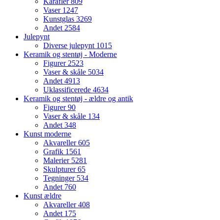
Karafler
809
Vaser
1247
Kunstglas
3269
Andet
2584
Julepynt
Diverse julepynt
1015
Keramik og stentøj - Moderne
Figurer
2523
Vaser & skåle
5034
Andet
4913
Uklassificerede
4634
Keramik og stentøj - ældre og antik
Figurer
90
Vaser & skåle
134
Andet
348
Kunst moderne
Akvareller
605
Grafik
1561
Malerier
5281
Skulpturer
65
Tegninger
534
Andet
760
Kunst ældre
Akvareller
408
Andet
175