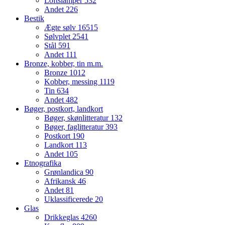
Loftslamper
532
Andet
226
Bestik
Ægte sølv
16515
Sølvplet
2541
Stål
591
Andet
111
Bronze, kobber, tin m.m.
Bronze
1012
Kobber, messing
1119
Tin
634
Andet
482
Bøger, postkort, landkort
Bøger, skønlitteratur
132
Bøger, faglitteratur
393
Postkort
190
Landkort
113
Andet
105
Etnografika
Grønlandica
90
Afrikansk
46
Andet
81
Uklassificerede
20
Glas
Drikkeglas
4260