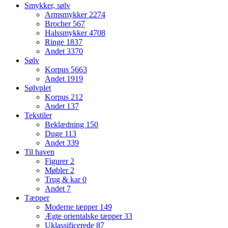
Smykker, sølv
Armsmykker
2274
Brocher
567
Halssmykker
4708
Ringe
1837
Andet
3370
Sølv
Korpus
5663
Andet
1919
Sølvplet
Korpus
212
Andet
137
Tekstiler
Beklædning
150
Duge
113
Andet
339
Til haven
Figurer
2
Møbler
2
Trug & kar
0
Andet
7
Tæpper
Moderne tæpper
149
Ægte orientalske tæpper
33
Uklassificerede
87