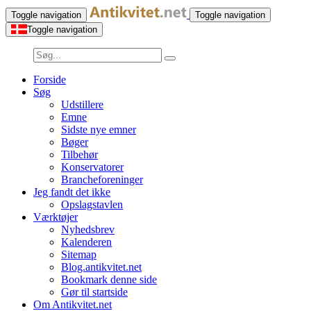
Toggle navigation
Toggle navigation
Toggle navigation
Forside
Søg
Udstillere
Emne
Sidste nye emner
Bøger
Tilbehør
Konservatorer
Brancheforeninger
Jeg fandt det ikke
Opslagstavlen
Værktøjer
Nyhedsbrev
Kalenderen
Sitemap
Blog.antikvitet.net
Bookmark denne side
Gør til startside
Om Antikvitet.net