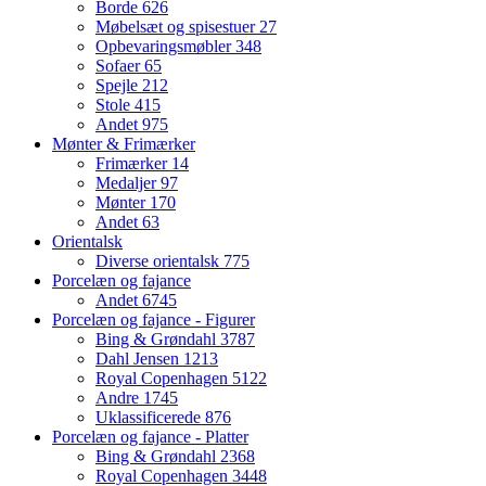
Borde
626
Møbelsæt og spisestuer
27
Opbevaringsmøbler
348
Sofaer
65
Spejle
212
Stole
415
Andet
975
Mønter & Frimærker
Frimærker
14
Medaljer
97
Mønter
170
Andet
63
Orientalsk
Diverse orientalsk
775
Porcelæn og fajance
Andet
6745
Porcelæn og fajance - Figurer
Bing & Grøndahl
3787
Dahl Jensen
1213
Royal Copenhagen
5122
Andre
1745
Uklassificerede
876
Porcelæn og fajance - Platter
Bing & Grøndahl
2368
Royal Copenhagen
3448