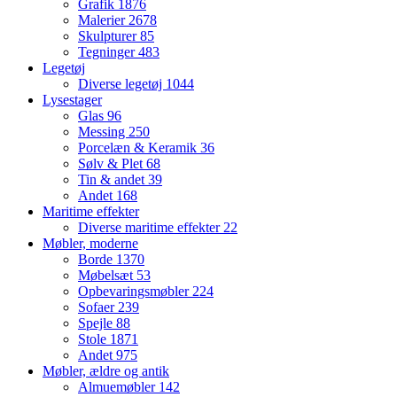
Grafik
1876
Malerier
2678
Skulpturer
85
Tegninger
483
Legetøj
Diverse legetøj
1044
Lysestager
Glas
96
Messing
250
Porcelæn & Keramik
36
Sølv & Plet
68
Tin & andet
39
Andet
168
Maritime effekter
Diverse maritime effekter
22
Møbler, moderne
Borde
1370
Møbelsæt
53
Opbevaringsmøbler
224
Sofaer
239
Spejle
88
Stole
1871
Andet
975
Møbler, ældre og antik
Almuemøbler
142