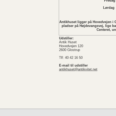
Fredag 
Lørdag Lukket i
Søndag L
Antikhuset ligger på Hovedvejen i G
pladser på Højdevangsvej, lige b
Centeret, u
Udstiller:
Antik Huset
Hovedvejen 120
2600 Glostrup
Tlf: 40 42 16 50
E-mail til udstiller
antikhuset@antikvitet.net