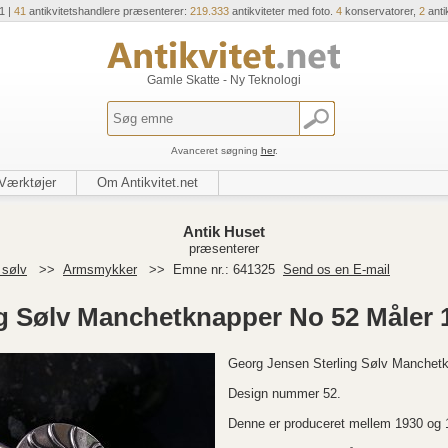
1 |
41
antikvitetshandlere præsenterer:
219.333
antikviteter med foto.
4
konservatorer,
2
anti
Gamle Skatte - Ny Teknologi
Avanceret søgning
her
.
Værktøjer
Om Antikvitet.net
Antik Huset
præsenterer
 sølv
>>
Armsmykker
>>
Emne nr.: 641325
Send os en E-mail
g Sølv Manchetknapper No 52 Måler 
Georg Jensen Sterling Sølv Manchetk
Design nummer 52.
Denne er produceret mellem 1930 og 