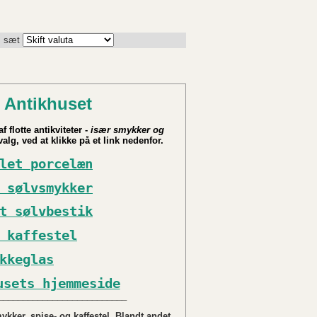
. sæt
 Antikhuset
f flotte antikviteter -
især smykker og
alg, ved at klikke på et link nedenfor.
let porcelæn
 sølvsmykker
t sølvbestik
 kaffestel
kkeglas
usets hjemmeside
__________________________
kker, spise- og kaffestel. Blandt andet