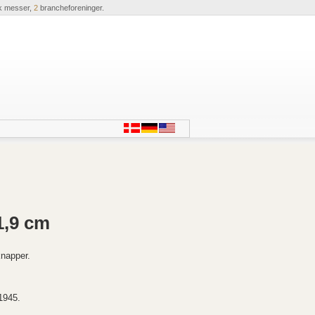
k messer,
2
brancheforeninger.
1,9 cm
napper.
1945.