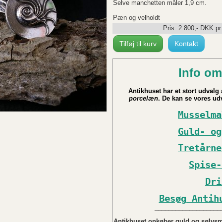
Selve manchetten måler 1,9 cm.
Pæn og velholdt
Pris:
2.800
,-
DKK
pr
Tilføj til kurv
Kontakt
Info om
Antikhuset har et stort udvalg a
porcelæn
. De kan se vores udv
Musselma
Guld- og
Tretårne
Spise-
Dri
Besøg Antih
___________________
Antikhuset opkøber guld og sølvsmy