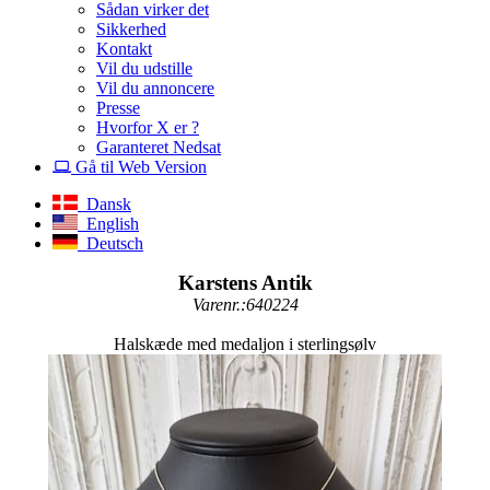
Sådan virker det
Sikkerhed
Kontakt
Vil du udstille
Vil du annoncere
Presse
Hvorfor X er ?
Garanteret Nedsat
Gå til Web Version
Dansk
English
Deutsch
Karstens Antik
Varenr.:640224
Halskæde med medaljon i sterlingsølv