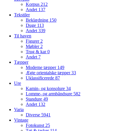
Korpus
212
Andet
137
Tekstiler
Beklædning
150
Duge
113
Andet
339
Til haven
Figurer
2
Møbler
2
Trug & kar
0
Andet
7
Tæpper
Moderne tæpper
149
Ægte orientalske tæpper
33
Uklassificerede
87
Ure
Kamin- og konsolure
34
Lomme- og armbåndsure
582
Standure
49
Andet
132
Varia
Diverse
5941
Vintage
Fotokunst
25
Tøj & tasker
114