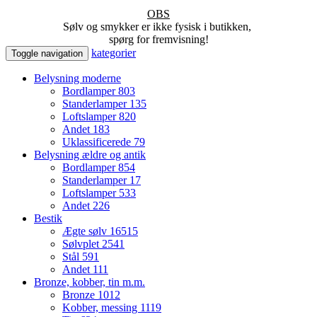
OBS
Sølv og smykker er ikke fysisk i butikken,
spørg for fremvisning!
kategorier
Toggle navigation
Belysning moderne
Bordlamper
803
Standerlamper
135
Loftslamper
820
Andet
183
Uklassificerede
79
Belysning ældre og antik
Bordlamper
854
Standerlamper
17
Loftslamper
533
Andet
226
Bestik
Ægte sølv
16515
Sølvplet
2541
Stål
591
Andet
111
Bronze, kobber, tin m.m.
Bronze
1012
Kobber, messing
1119