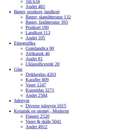
Tin
634
Andet
482
Bøger, postkort, landkort
Bøger, skønlitteratur
132
Bøger, faglitteratur
393
Postkort
190
Landkort
113
Andet
105
Etnografika
Grønlandica
90
Afrikansk
46
Andet
81
Uklassificerede
20
Glas
Drikkeglas
4263
Karafler
809
Vaser
1247
Kunstglas
3271
Andet
2584
Julepynt
Diverse julepynt
1015
Keramik og stentøj - Moderne
Figurer
2520
Vaser & skåle
5041
Andet
4912