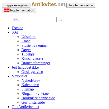
Toggle navigation
Toggle navigation
Toggle navigation
Forside
Søg
Udstillere
Emne
Sidste nye emner
Bøger
Tilbehør
Konservatorer
Brancheforeninger
Jeg fandt det ikke
Opslagstavlen
Værktøjer
Nyhedsbrev
Kalenderen
Sitemap
Blog.antikvitet.net
Bookmark denne side
Gør til startside
Om Antikvitet.net