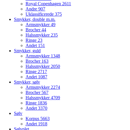
Royal Copenhagen
2611
Andre
907
Uklassificerede
375
Smykker, double m.m.
Armsmykker
49
Brocher
44
Halssmykker
235
Ringe
23
Andet
151
Smykker, guld
Armsmykker
1348
Brocher
163
Halssmykker
2050
Ringe
2717
Andet
1087
Smykker, sølv
Armsmykker
2274
Brocher
567
Halssmykker
4709
Ringe
1836
Andet
3370
Sølv
Korpus
5663
Andet
1918
Sølvplet