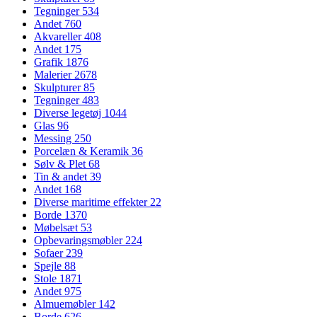
Tegninger
534
Andet
760
Akvareller
408
Andet
175
Grafik
1876
Malerier
2678
Skulpturer
85
Tegninger
483
Diverse legetøj
1044
Glas
96
Messing
250
Porcelæn & Keramik
36
Sølv & Plet
68
Tin & andet
39
Andet
168
Diverse maritime effekter
22
Borde
1370
Møbelsæt
53
Opbevaringsmøbler
224
Sofaer
239
Spejle
88
Stole
1871
Andet
975
Almuemøbler
142
Borde
626