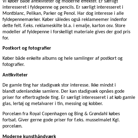
Vi køber både antikviteter og moderne effekter. Er særligt
interesseret i fyldepenne og pencils. Er særligt interesseret i
Montblanc, Pelikan, Parker og Penol. Har dog interesse i alle
fyldepennemærker. Køber således også reklameemer indenfor
dette felt. F.eks. reklameskilte bl.a. i emalje, karton osv. Store
modeller af fyldepenne i forskelligt materiale gives der god pris
for.
Postkort og fotografier
Køber både enkelte albums og hele samlinger af postkort og
fotografier.
Antikviteter
De gamle ting har stadigvæk stor interesse. Ikke mindst i
blandt udenlandske samlere. Der kan stadigvæk opnåes gode
priser for eftertragtede ting. Er særligt interesseret i at køb gamle
glas, lertøj og metalvarer i tin, messing og kobber.
Porcelæn fra Royal Copenhagen og Bing & Grøndahl købes
fortsat. Giver gerne gode priser for f.eks. musselmalet Kgl.
porcelæn.
Moderne kunsthåndværk