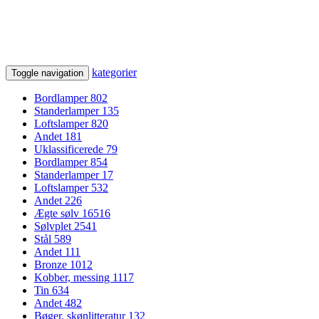
kategorier
Toggle navigation
Bordlamper
802
Standerlamper
135
Loftslamper
820
Andet
181
Uklassificerede
79
Bordlamper
854
Standerlamper
17
Loftslamper
532
Andet
226
Ægte sølv
16516
Sølvplet
2541
Stål
589
Andet
111
Bronze
1012
Kobber, messing
1117
Tin
634
Andet
482
Bøger, skønlitteratur
132