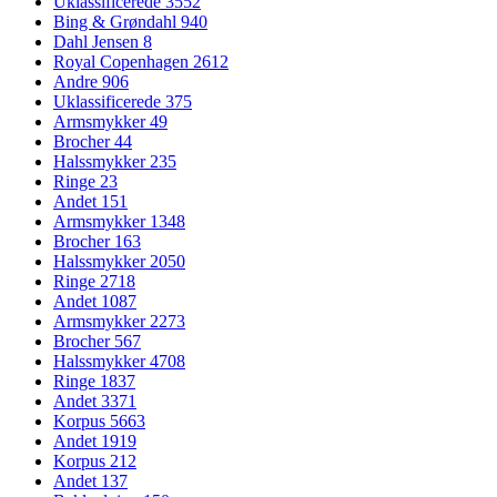
Uklassificerede
3552
Bing & Grøndahl
940
Dahl Jensen
8
Royal Copenhagen
2612
Andre
906
Uklassificerede
375
Armsmykker
49
Brocher
44
Halssmykker
235
Ringe
23
Andet
151
Armsmykker
1348
Brocher
163
Halssmykker
2050
Ringe
2718
Andet
1087
Armsmykker
2273
Brocher
567
Halssmykker
4708
Ringe
1837
Andet
3371
Korpus
5663
Andet
1919
Korpus
212
Andet
137