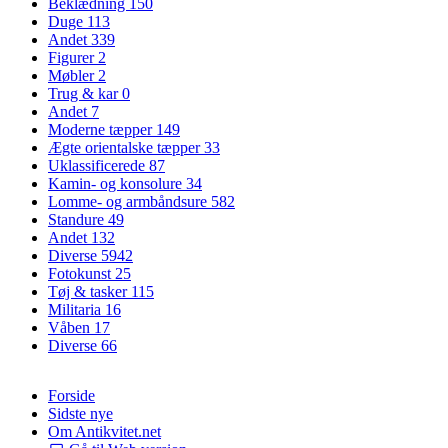
Beklædning
150
Duge
113
Andet
339
Figurer
2
Møbler
2
Trug & kar
0
Andet
7
Moderne tæpper
149
Ægte orientalske tæpper
33
Uklassificerede
87
Kamin- og konsolure
34
Lomme- og armbåndsure
582
Standure
49
Andet
132
Diverse
5942
Fotokunst
25
Tøj & tasker
115
Militaria
16
Våben
17
Diverse
66
Forside
Sidste nye
Om Antikvitet.net