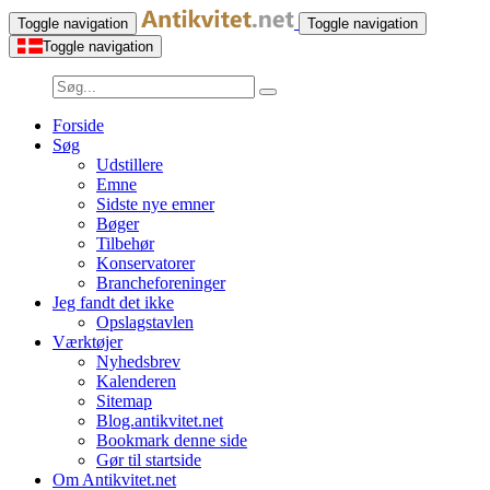
Toggle navigation
Toggle navigation
Toggle navigation
Forside
Søg
Udstillere
Emne
Sidste nye emner
Bøger
Tilbehør
Konservatorer
Brancheforeninger
Jeg fandt det ikke
Opslagstavlen
Værktøjer
Nyhedsbrev
Kalenderen
Sitemap
Blog.antikvitet.net
Bookmark denne side
Gør til startside
Om Antikvitet.net