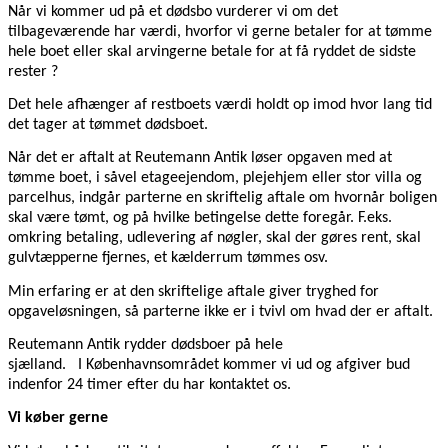
Når vi kommer ud på et dødsbo vurderer vi om det
tilbageværende har værdi, hvorfor vi gerne betaler for at tømme
hele boet eller skal arvingerne betale for at få ryddet de sidste
rester ?
Det hele afhænger af restboets værdi holdt op imod hvor lang tid
det tager at tømmet dødsboet.
Når det er aftalt at Reutemann Antik løser opgaven med at
tømme boet, i såvel etageejendom, plejehjem eller stor villa og
parcelhus, indgår parterne en skriftelig aftale om hvornår boligen
skal være tømt, og på hvilke betingelse dette foregår. F.eks.
omkring betaling, udlevering af nøgler, skal der gøres rent, skal
gulvtæpperne fjernes, et kælderrum tømmes osv.
Min erfaring er at den skriftelige aftale giver tryghed for
opgaveløsningen, så parterne ikke er i tvivl om hvad der er aftalt.
Reutemann Antik rydder dødsboer på hele
sjælland. I Københavnsområdet kommer vi ud og afgiver bud
indenfor 24 timer efter du har kontaktet os.
Vi køber gerne