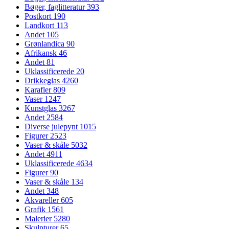
Bøger, faglitteratur
393
Postkort
190
Landkort
113
Andet
105
Grønlandica
90
Afrikansk
46
Andet
81
Uklassificerede
20
Drikkeglas
4260
Karafler
809
Vaser
1247
Kunstglas
3267
Andet
2584
Diverse julepynt
1015
Figurer
2523
Vaser & skåle
5032
Andet
4911
Uklassificerede
4634
Figurer
90
Vaser & skåle
134
Andet
348
Akvareller
605
Grafik
1561
Malerier
5280
Skulpturer
65