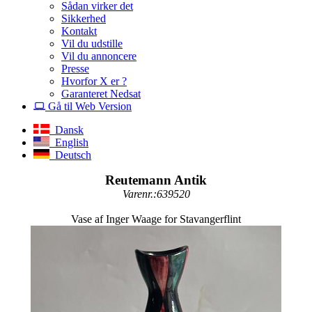
Sådan virker det
Sikkerhed
Kontakt
Vil du udstille
Vil du annoncere
Presse
Hvorfor X er ?
Garanteret Nedsat
Gå til Web Version
Dansk
English
Deutsch
Reutemann Antik
Varenr.:639520
Vase af Inger Waage for Stavangerflint