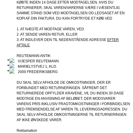
KØBTE INDEN 14 DAGE EFTER MODTAGELSEN. HVIS DU
RETURNERER, SKAL VAREN/VARERNE VÆRE I VÆSENTLIG
SAMME STAND SOM VED MODTAGELSEN OG LEDSAGET AF EN
KOPI AF DIN FAKTURA. DU KAN FORTRYDE ET KØB VED
1. AT NÆGTE AT MODTAGE VAREN, VED
2. AT SENDE VAREN RETUR, ELLER
3. AT INDLEVER DEN TIL NEDENSTÅENDE ADRESSE
EFTER
AFTALE
.
REUTEMANN ANTIK
V/JESPER REUTEMANN
MARIELYSTVEJ 1, KLD.
2000 FREDERIKSBERG
DU SKAL SELV AFHOLDE DE OMKOSTNINGER, DER ER
FORBUNDET MED RETURNERINGEN. SÅFREMT DET
RETURNEREDE OPFYLDER KRAVENE, VIL DU INDEN 30 DAGE
MODTAGE EN ANVISNING AF BELØBET, DER MODSVARER
VARENS PRIS INKLUSIV FRAGTOMKOSTNINGER I FORBINDELSEN
MED FREMSENDELSE AF VAREN TIL LEVERINGSADRESSEN. DU
SKAL SELV AFHOLDE OMKOSTNINGERNE TIL RETURNERINGEN
AF IKKE ØNSKEDE VARER.
Reklamation