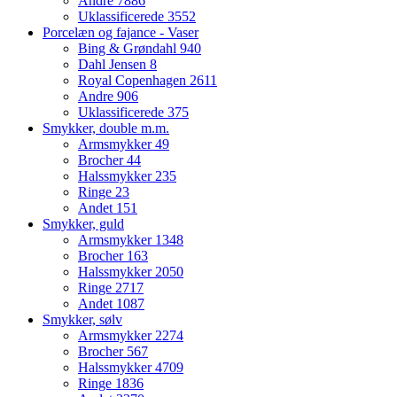
Andre
7886
Uklassificerede
3552
Porcelæn og fajance - Vaser
Bing & Grøndahl
940
Dahl Jensen
8
Royal Copenhagen
2611
Andre
906
Uklassificerede
375
Smykker, double m.m.
Armsmykker
49
Brocher
44
Halssmykker
235
Ringe
23
Andet
151
Smykker, guld
Armsmykker
1348
Brocher
163
Halssmykker
2050
Ringe
2717
Andet
1087
Smykker, sølv
Armsmykker
2274
Brocher
567
Halssmykker
4709
Ringe
1836