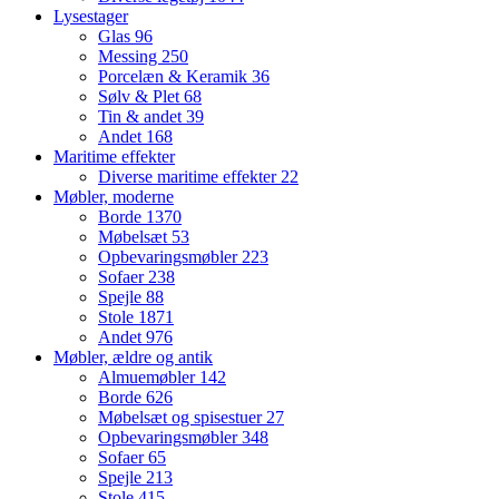
Lysestager
Glas
96
Messing
250
Porcelæn & Keramik
36
Sølv & Plet
68
Tin & andet
39
Andet
168
Maritime effekter
Diverse maritime effekter
22
Møbler, moderne
Borde
1370
Møbelsæt
53
Opbevaringsmøbler
223
Sofaer
238
Spejle
88
Stole
1871
Andet
976
Møbler, ældre og antik
Almuemøbler
142
Borde
626
Møbelsæt og spisestuer
27
Opbevaringsmøbler
348
Sofaer
65
Spejle
213
Stole
415