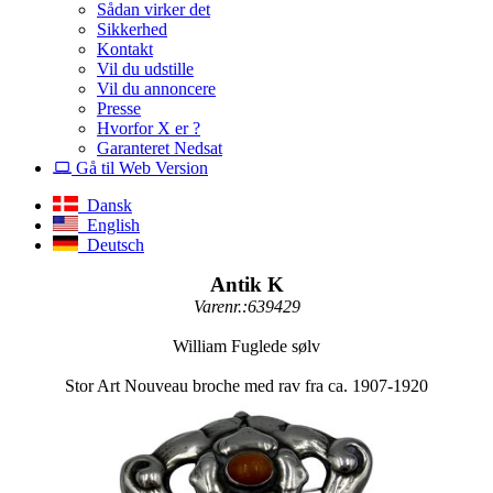
Sådan virker det
Sikkerhed
Kontakt
Vil du udstille
Vil du annoncere
Presse
Hvorfor X er ?
Garanteret Nedsat
Gå til Web Version
Dansk
English
Deutsch
Antik K
Varenr.:639429
William Fuglede sølv
Stor Art Nouveau broche med rav fra ca. 1907-1920