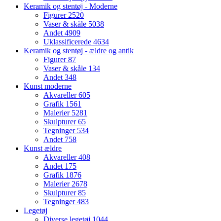
Keramik og stentøj - Moderne
Figurer
2520
Vaser & skåle
5038
Andet
4909
Uklassificerede
4634
Keramik og stentøj - ældre og antik
Figurer
87
Vaser & skåle
134
Andet
348
Kunst moderne
Akvareller
605
Grafik
1561
Malerier
5281
Skulpturer
65
Tegninger
534
Andet
758
Kunst ældre
Akvareller
408
Andet
175
Grafik
1876
Malerier
2678
Skulpturer
85
Tegninger
483
Legetøj
Diverse legetøj
1044