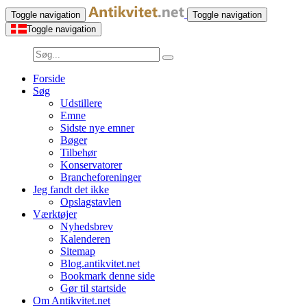
Toggle navigation
Toggle navigation
Toggle navigation
Forside
Søg
Udstillere
Emne
Sidste nye emner
Bøger
Tilbehør
Konservatorer
Brancheforeninger
Jeg fandt det ikke
Opslagstavlen
Værktøjer
Nyhedsbrev
Kalenderen
Sitemap
Blog.antikvitet.net
Bookmark denne side
Gør til startside
Om Antikvitet.net