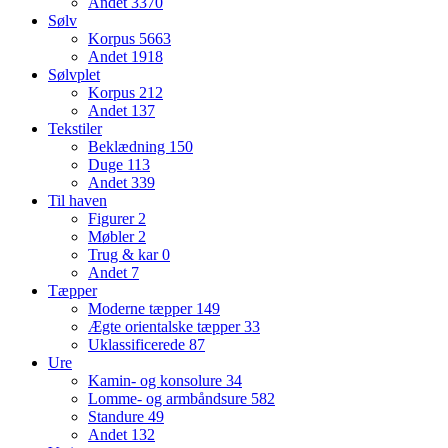
Andet
3370
Sølv
Korpus
5663
Andet
1918
Sølvplet
Korpus
212
Andet
137
Tekstiler
Beklædning
150
Duge
113
Andet
339
Til haven
Figurer
2
Møbler
2
Trug & kar
0
Andet
7
Tæpper
Moderne tæpper
149
Ægte orientalske tæpper
33
Uklassificerede
87
Ure
Kamin- og konsolure
34
Lomme- og armbåndsure
582
Standure
49
Andet
132