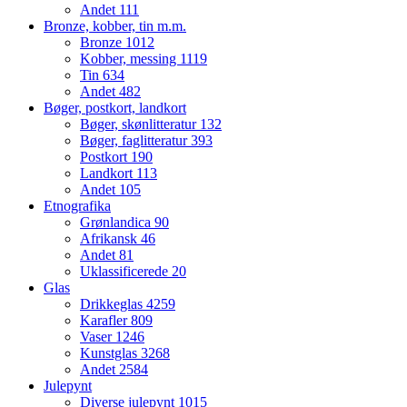
Andet
111
Bronze, kobber, tin m.m.
Bronze
1012
Kobber, messing
1119
Tin
634
Andet
482
Bøger, postkort, landkort
Bøger, skønlitteratur
132
Bøger, faglitteratur
393
Postkort
190
Landkort
113
Andet
105
Etnografika
Grønlandica
90
Afrikansk
46
Andet
81
Uklassificerede
20
Glas
Drikkeglas
4259
Karafler
809
Vaser
1246
Kunstglas
3268
Andet
2584
Julepynt
Diverse julepynt
1015