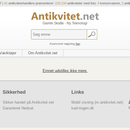
7 |
41
antikvitetshandlere præsenterer:
219.234
antikviteter med foto.
4
konservatorer,
2
anti
Gamle Skatte - Ny Teknologi
Avanceret søgning
her
.
Værktøjer
Om Antikvitet.net
Emnet udstilles ikke mere.
Sikkerhed
Links
Sikker handel på Antikvitet.net
Mobil visning (m.antikvitet.net)
S
Garanteret Nedsat
kad-ringen.dk