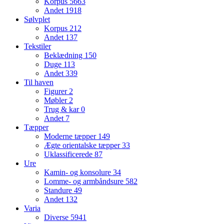
Korpus
5663
Andet
1918
Sølvplet
Korpus
212
Andet
137
Tekstiler
Beklædning
150
Duge
113
Andet
339
Til haven
Figurer
2
Møbler
2
Trug & kar
0
Andet
7
Tæpper
Moderne tæpper
149
Ægte orientalske tæpper
33
Uklassificerede
87
Ure
Kamin- og konsolure
34
Lomme- og armbåndsure
582
Standure
49
Andet
132
Varia
Diverse
5941