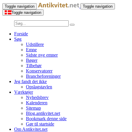
Toggle navigation
Toggle navigation
Toggle navigation
Forside
Søg
Udstillere
Emne
Sidste nye emner
Bøger
Tilbehør
Konservatorer
Brancheforeninger
Jeg fandt det ikke
Opslagstavlen
Værktøjer
Nyhedsbrev
Kalenderen
Sitemap
Blog.antikvitet.net
Bookmark denne side
Gør til startside
Om Antikvitet.net