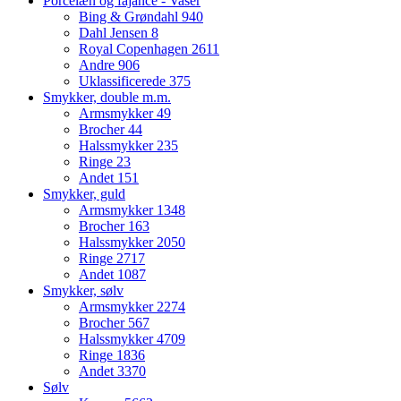
Porcelæn og fajance - Vaser
Bing & Grøndahl
940
Dahl Jensen
8
Royal Copenhagen
2611
Andre
906
Uklassificerede
375
Smykker, double m.m.
Armsmykker
49
Brocher
44
Halssmykker
235
Ringe
23
Andet
151
Smykker, guld
Armsmykker
1348
Brocher
163
Halssmykker
2050
Ringe
2717
Andet
1087
Smykker, sølv
Armsmykker
2274
Brocher
567
Halssmykker
4709
Ringe
1836
Andet
3370
Sølv