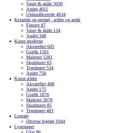
Vaser & skåle
5039
Andet
4911
Uklassificerede
4634
Keramik og stentøj - ældre og antik
Figurer
87
Vaser & skåle
134
Andet
348
Kunst moderne
Akvareller
605
Grafik
1561
Malerier
5281
Skulpturer
65
Tegninger
534
Andet
758
Kunst ældre
Akvareller
408
Andet
175
Grafik
1876
Malerier
2678
Skulpturer
85
Tegninger
483
Legetøj
Diverse legetøj
1044
Lysestager
Glas
96