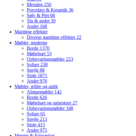
Messing
250
Porcelæn & Keramik
36
Sølv & Plet
68
Tin & andet
39
Andet
168
Maritime effekter
Diverse maritime effekter
22
Møbler, moderne
Borde
1370
Møbelsæt
53
Opbevaringsmøbler
223
Sofaer
238
Spejle
88
Stole
1871
Andet
976
Møbler, ældre og antik
Almuemøbler
142
Borde
626
Møbelsæt og spisestuer
27
Opbevaringsmøbler
348
Sofaer
65
Spejle
213
Stole
415
Andet
975
Mønter & Frimærker