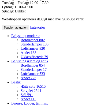
Torsdag – Fredag: 12.00–17.30
Lørdag: 11.00–15.00
Søndag: Lukket
Webshoppen opdateres dagligt med nye og solgte varer.
kategorier
Toggle navigation
Belysning moderne
Bordlamper
802
Standerlamper
135
Loftslamper
820
Andet
183
Uklassificerede
79
Belysning ældre og antik
Bordlamper
854
Standerlamper
17
Loftslamper
533
Andet
226
Bestik
Ægte sølv
16515
Sølvplet
2541
Stål
591
Andet
111
Bronze, kobber, tin m.m.