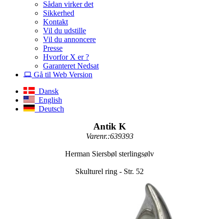
Sådan virker det
Sikkerhed
Kontakt
Vil du udstille
Vil du annoncere
Presse
Hvorfor X er ?
Garanteret Nedsat
Gå til Web Version
Dansk
English
Deutsch
Antik K
Varenr.:639393
Herman Siersbøl sterlingsølv
Skulturel ring - Str. 52