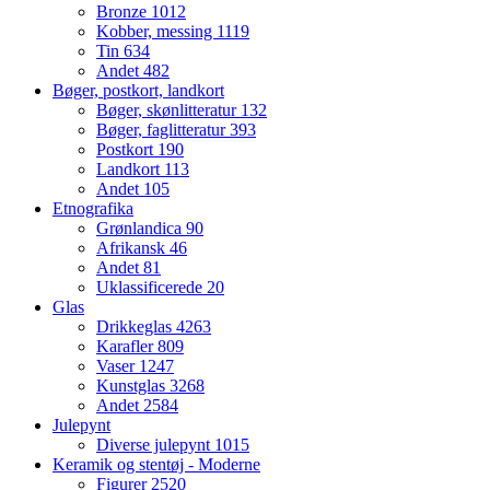
Bronze
1012
Kobber, messing
1119
Tin
634
Andet
482
Bøger, postkort, landkort
Bøger, skønlitteratur
132
Bøger, faglitteratur
393
Postkort
190
Landkort
113
Andet
105
Etnografika
Grønlandica
90
Afrikansk
46
Andet
81
Uklassificerede
20
Glas
Drikkeglas
4263
Karafler
809
Vaser
1247
Kunstglas
3268
Andet
2584
Julepynt
Diverse julepynt
1015
Keramik og stentøj - Moderne
Figurer
2520