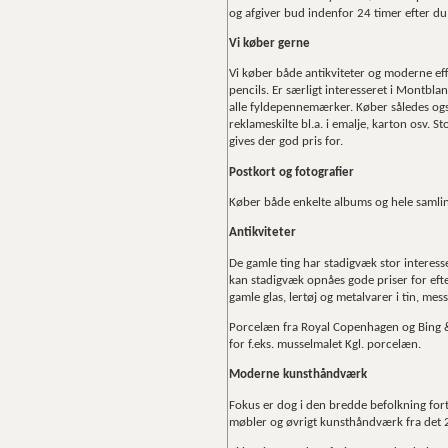
og afgiver bud indenfor 24 timer efter du
Vi køber gerne
Vi køber både antikviteter og moderne effe
pencils. Er særligt interesseret i Montblan
alle fyldepennemærker. Køber således også
reklameskilte bl.a. i emalje, karton osv. S
gives der god pris for.
Postkort og fotografier
Køber både enkelte albums og hele samlin
Antikviteter
De gamle ting har stadigvæk stor interess
kan stadigvæk opnåes gode priser for efter
gamle glas, lertøj og metalvarer i tin, me
Porcelæn fra Royal Copenhagen og Bing &
for f.eks. musselmalet Kgl. porcelæn.
Moderne kunsthåndværk
Fokus er dog i den bredde befolkning fo
møbler og øvrigt kunsthåndværk fra det