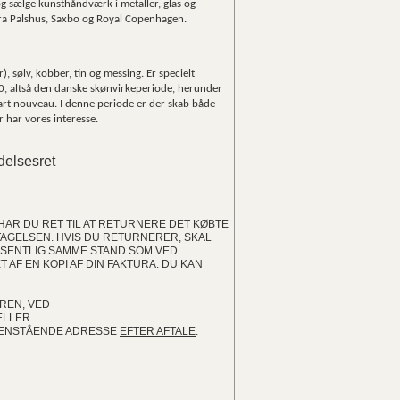
g sælge kunsthåndværk i metaller, glas og
 fra Palshus, Saxbo og Royal Copenhagen.
, sølv, kobber, tin og messing. Er specielt
00, altså den danske skønvirkeperiode, herunder
 art nouveau. I denne periode er der skab både
r har vores interesse.
delsesret
HAR DU RET TIL AT RETURNERE DET KØBTE
TAGELSEN. HVIS DU RETURNERER, SKAL
SENTLIG SAMME STAND SOM VED
AF EN KOPI AF DIN FAKTURA. DU KAN
AREN, VED
ELLER
EDENSTÅENDE ADRESSE
EFTER AFTALE
.