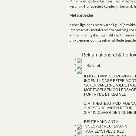
Vi har især gode erfaringer med at købe o
keramik. Har specielt kunder til keramik
Metalarbejder
Køber ligeledes metalvarer i guld (smykker)
interesseret i metalvarer fra omkring 19
emner i den tyske jugen stil samt franske
unika emner og massefremstillede ting de
Reklamationsret & Fortry
Returret:
IFØLGE DANSK LOVGIVNING 
INDEN 14 DAGE EFTER MOD
VAREN/VARERNE VÆRE I VÆ
MODTAGELSEN OG LEDSAGET 
FORTRYDE ET KØB VED
1. AT NÆGTE AT MODTAGE V
2. AT SENDE VAREN RETUR, 
3. AT INDLEVER DEN TIL N
REUTEMANN ANTIK
V/JESPER REUTEMANN
MARIELYSTVEJ 1, KLD.