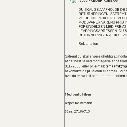
2000 FREDERIKSBERG
DU SKAL SELV AFHOLDE DE
RETURNERINGEN. SÅFREMT
VIL DU INDEN 30 DAGE MOD
MODSVARER VARENS PRIS I
FORBINDELSEN MED FREMSE
LEVERINGSADRESSEN. DU S
RETURNERINGEN AF IKKE Ø
Reklamation
Såfremt du skulle være uheldig at modtage 
at det bestilte ved modtagelse er beskadi
31172656
eller pr. e-mail:
temaantik@g
at kontakte os pr. telefon eller mail.
Vi b
hvis du er nødt til at returnere en forkert
Med venlig hilsen
Jesper Reutemann
SE.nr. 27196713