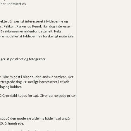
 har kontaktet os.
kter. Er særligt interesseret i fyldepenne og
c, Pelikan, Parker og Penol. Har dog interesse i
 reklameemer indenfor dette felt. F.eks.
tore modeller af fyldepenne i forskelligt materiale
ger af postkort og fotografier.
e. Ikke mindst i blandt udenlandske samlere. Der
tragtede ting. Er særligt interesseret i at køb
ssing og kobber.
 Grøndahl købes fortsat. Giver gerne gode priser
rtsat på den moderne afdeling både hvad angår
 20. århundrede.