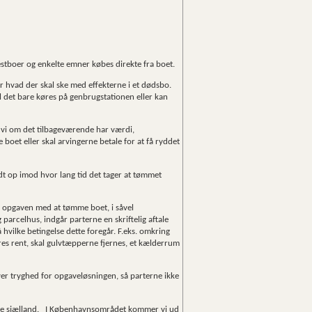
stboer og enkelte emner købes direkte fra boet.
or hvad der skal ske med effekterne i et dødsbo.
l det bare køres på genbrugstationen eller kan
vi om det tilbageværende har værdi,
 boet eller skal arvingerne betale for at få ryddet
dt op imod hvor lang tid det tager at tømmet
r opgaven med at tømme boet, i såvel
 parcelhus, indgår parterne en skriftelig aftale
hvilke betingelse dette foregår. F.eks. omkring
øres rent, skal gulvtæpperne fjernes, et kælderrum
giver tryghed for opgaveløsningen, så parterne ikke
le sjælland. I Københavnsområdet kommer vi ud