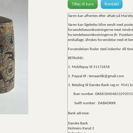
Tilføj til kurv
Kontakt
Varen kan afhentes efter aftale på Mariely
Varen kan ligeledes blive sendt med post
forsendelsesomkostningerne med mindre an
forsendelsesomkostningerne jfr. Postdanma
emballage. Ønskes forsendelse med et bes
Forsendelsen finder sted indenfor 48 time
BETALING:
1. Mobilepay
til 31172656
2. Paypal til : temaantik@gmail.com
3. Betaling til Danske Bank reg.nr. 9541
Iban number: DK6630004653292015
Swift number:
DABADKKK
Bank adresse:
Danske Bank
Holmens Kanal 2