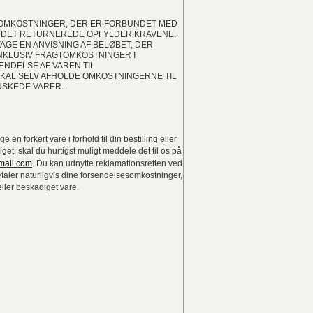
 OMKOSTNINGER, DER ER FORBUNDET MED
 DET RETURNEREDE OPFYLDER KRAVENE,
TAGE EN ANVISNING AF BELØBET, DER
NKLUSIV FRAGTOMKOSTNINGER I
NDELSE AF VAREN TIL
KAL SELV AFHOLDE OMKOSTNINGERNE TIL
NSKEDE VARER.
en forkert vare i forhold til din bestilling eller
get, skal du hurtigst muligt meddele det til os på
mail.com
. Du kan udnytte reklamationsretten ved
etaler naturligvis dine forsendelsesomkostninger,
 eller beskadiget vare.