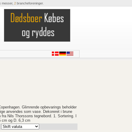
k messer,
2
brancheforeninger.
 Copenhagen. Glimrende opbevarings beholder
illige anvendes som vase. Dekoreret i brune
 fra Nils Thorssons tegnebord. 1. Sortering. I
,5 cm og D. 6,3 cm