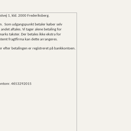
stvej 1, kld. 2000 Frederiksberg.
en.
Som udgangspunkt betaler køber selv
det aftales. Vi tager alene betaling for
rks takster. Der betales ikke ekstra for
temt fragtfirma kan dette arrangeres.
r efter betalingen er registreret på bankkontoen.
 kontonr. 4653292015