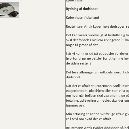
København
Rydning af dødsboer
København / sjælland
Reutemann Antik køber hele dødsboer, re
Det kan værer vanskeligt at beslutte sig f
Skal det fordeles mellem arvingerne ? Ska
nogle få glæde af det.
Når vi kommer ud på et dødsbo vurderer 
hvorfor vi gerne betaler for at tømme hele
de sidste rester ?
Det hele afhænger af restboets værdi hol
dødsboet.
Når det er aftalt at Reutemann Antik løse
etageejendom, plejehjem eller stor villa og
om hvornår boligen skal være tømt, og på 
betaling, udlevering af nøgler, skal der g
tømmes osv.
Min erfaring er at den skriftelige aftale 
er i tvivl om hvad der er aftalt.
Reutemann Antik rydder dødsboer på he