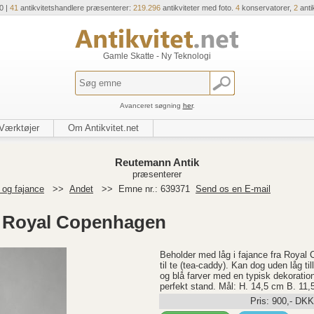
0 |
41
antikvitetshandlere præsenterer:
219.296
antikviteter med foto.
4
konservatorer,
2
anti
Gamle Skatte - Ny Teknologi
Avanceret søgning
her
.
Værktøjer
Om Antikvitet.net
Reutemann Antik
præsenterer
og fajance
>>
Andet
>>
Emne nr.: 639371
Send os en E-mail
ra Royal Copenhagen
Beholder med låg i fajance fra Royal
til te (tea-caddy). Kan dog uden låg t
og blå farver med en typisk dekoration
perfekt stand. Mål: H. 14,5 cm B. 11
Pris:
900
,-
DKK