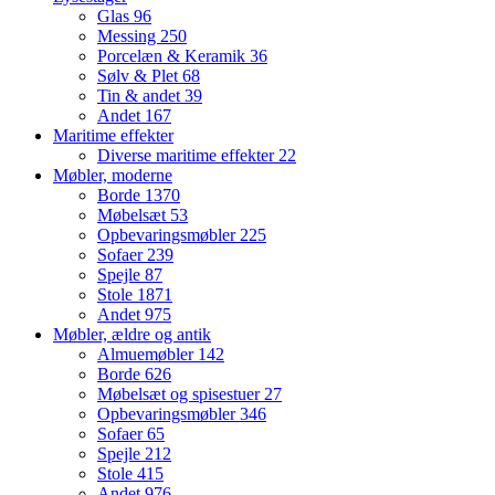
Glas
96
Messing
250
Porcelæn & Keramik
36
Sølv & Plet
68
Tin & andet
39
Andet
167
Maritime effekter
Diverse maritime effekter
22
Møbler, moderne
Borde
1370
Møbelsæt
53
Opbevaringsmøbler
225
Sofaer
239
Spejle
87
Stole
1871
Andet
975
Møbler, ældre og antik
Almuemøbler
142
Borde
626
Møbelsæt og spisestuer
27
Opbevaringsmøbler
346
Sofaer
65
Spejle
212
Stole
415
Andet
976