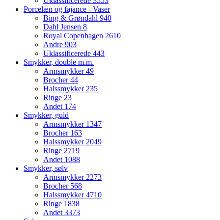
Uklassificerede
3553
Porcelæn og fajance - Vaser
Bing & Grøndahl
940
Dahl Jensen
8
Royal Copenhagen
2610
Andre
903
Uklassificerede
443
Smykker, double m.m.
Armsmykker
49
Brocher
44
Halssmykker
235
Ringe
23
Andet
174
Smykker, guld
Armsmykker
1347
Brocher
163
Halssmykker
2049
Ringe
2719
Andet
1088
Smykker, sølv
Armsmykker
2273
Brocher
568
Halssmykker
4710
Ringe
1838
Andet
3373