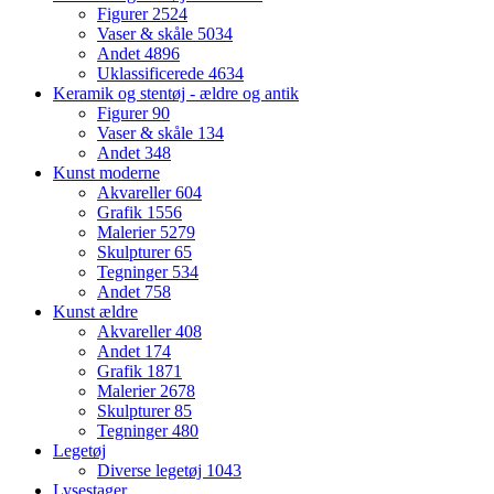
Figurer
2524
Vaser & skåle
5034
Andet
4896
Uklassificerede
4634
Keramik og stentøj - ældre og antik
Figurer
90
Vaser & skåle
134
Andet
348
Kunst moderne
Akvareller
604
Grafik
1556
Malerier
5279
Skulpturer
65
Tegninger
534
Andet
758
Kunst ældre
Akvareller
408
Andet
174
Grafik
1871
Malerier
2678
Skulpturer
85
Tegninger
480
Legetøj
Diverse legetøj
1043
Lysestager