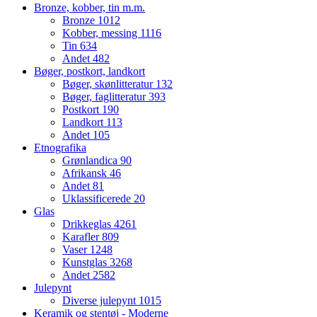
Bronze, kobber, tin m.m.
Bronze
1012
Kobber, messing
1116
Tin
634
Andet
482
Bøger, postkort, landkort
Bøger, skønlitteratur
132
Bøger, faglitteratur
393
Postkort
190
Landkort
113
Andet
105
Etnografika
Grønlandica
90
Afrikansk
46
Andet
81
Uklassificerede
20
Glas
Drikkeglas
4261
Karafler
809
Vaser
1248
Kunstglas
3268
Andet
2582
Julepynt
Diverse julepynt
1015
Keramik og stentøj - Moderne