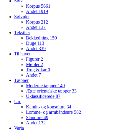
Sølv
Korpus
5661
Andet
1919
Sølvplet
Korpus
212
Andet
137
Tekstiler
Beklædning
150
Duge
113
Andet
339
Til haven
Figurer
2
Møbler
2
Trug & kar
0
Andet
7
Tæpper
Moderne tæpper
149
Ægte orientalske tæpper
33
Uklassificerede
87
Ure
Kamin- og konsolure
34
Lomme- og armbåndsure
582
Standure
49
Andet
132
Varia