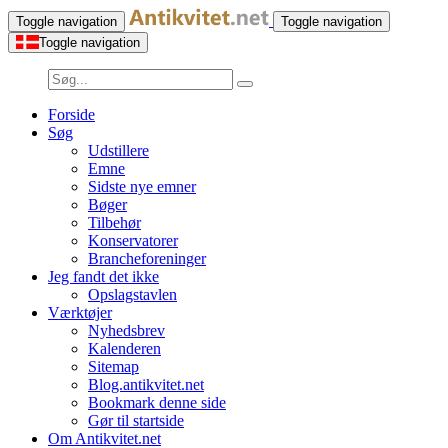
Toggle navigation
Toggle navigation
Toggle navigation
Forside
Søg
Udstillere
Emne
Sidste nye emner
Bøger
Tilbehør
Konservatorer
Brancheforeninger
Jeg fandt det ikke
Opslagstavlen
Værktøjer
Nyhedsbrev
Kalenderen
Sitemap
Blog.antikvitet.net
Bookmark denne side
Gør til startside
Om Antikvitet.net