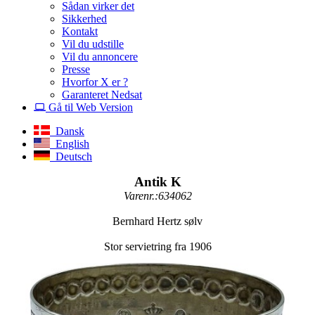
Sådan virker det
Sikkerhed
Kontakt
Vil du udstille
Vil du annoncere
Presse
Hvorfor X er ?
Garanteret Nedsat
Gå til Web Version
Dansk
English
Deutsch
Antik K
Varenr.:634062
Bernhard Hertz sølv
Stor servietring fra 1906