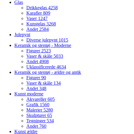
Glas
Drikkeglas
4258
Karafler
809
Vaser
1247
Kunstglas
3268
Andet
2584
Julepynt
Diverse julepynt
1015
Keramik og stentøj - Moderne
Figurer
2523
Vaser & skåle
5033
Andet
4908
Uklassificerede
4634
Keramik og stentøj - ældre og antik
Figurer
90
Vaser & skåle
134
Andet
348
Kunst moderne
Akvareller
605
Grafik
1560
Malerier
5280
Skulpturer
65
Tegninger
534
Andet
760
Kunst ældre