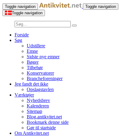
Toggle navigation
Toggle navigation
Toggle navigation
Forside
Søg
Udstillere
Emne
Sidste nye emner
Bøger
Tilbehør
Konservatorer
Brancheforeninger
Jeg fandt det ikke
Opslagstavlen
Værktøjer
Nyhedsbrev
Kalenderen
Sitemap
Blog.antikvitet.net
Bookmark denne side
Gør til startside
Om Antikvitet.net