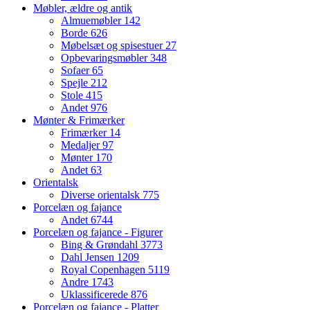
Møbler, ældre og antik
Almuemøbler
142
Borde
626
Møbelsæt og spisestuer
27
Opbevaringsmøbler
348
Sofaer
65
Spejle
212
Stole
415
Andet
976
Mønter & Frimærker
Frimærker
14
Medaljer
97
Mønter
170
Andet
63
Orientalsk
Diverse orientalsk
775
Porcelæn og fajance
Andet
6744
Porcelæn og fajance - Figurer
Bing & Grøndahl
3773
Dahl Jensen
1209
Royal Copenhagen
5119
Andre
1743
Uklassificerede
876
Porcelæn og fajance - Platter