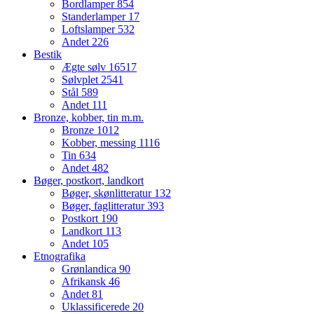
Bordlamper
854
Standerlamper
17
Loftslamper
532
Andet
226
Bestik
Ægte sølv
16517
Sølvplet
2541
Stål
589
Andet
111
Bronze, kobber, tin m.m.
Bronze
1012
Kobber, messing
1116
Tin
634
Andet
482
Bøger, postkort, landkort
Bøger, skønlitteratur
132
Bøger, faglitteratur
393
Postkort
190
Landkort
113
Andet
105
Etnografika
Grønlandica
90
Afrikansk
46
Andet
81
Uklassificerede
20