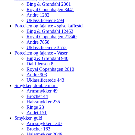
Bing & Grøndahl
2361
Royal Copenhagen
3441
Andre
1282
Uklassificerede
594
Porcelæn og fajance - spise kaffestel
Bing & Grøndahl
12462
Royal Copenhagen
21840
Andre
7858
Uklassificerede
3552
Porcelæn og fajance - Vaser
Bing & Grøndahl
940
Dahl Jensen
8
Royal Copenhagen
2610
Andre
903
Uklassificerede
443
Smykker, double m.m.
Armsmykker
49
Brocher
44
Halssmykker
235
Ringe
23
Andet
151
Smykker, guld
Armsmykker
1347
Brocher
163
Halssmykker
2049