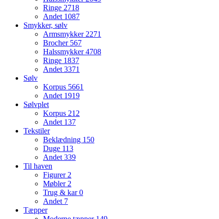
Ringe
2718
Andet
1087
Smykker, sølv
Armsmykker
2271
Brocher
567
Halssmykker
4708
Ringe
1837
Andet
3371
Sølv
Korpus
5661
Andet
1919
Sølvplet
Korpus
212
Andet
137
Tekstiler
Beklædning
150
Duge
113
Andet
339
Til haven
Figurer
2
Møbler
2
Trug & kar
0
Andet
7
Tæpper
Moderne tæpper
149