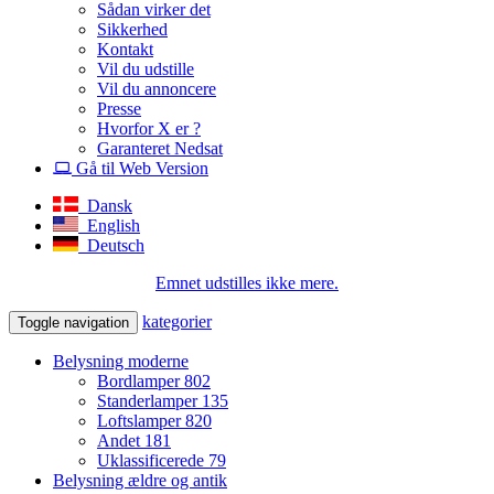
Sådan virker det
Sikkerhed
Kontakt
Vil du udstille
Vil du annoncere
Presse
Hvorfor X er ?
Garanteret Nedsat
Gå til Web Version
Dansk
English
Deutsch
Emnet udstilles ikke mere.
kategorier
Toggle navigation
Belysning moderne
Bordlamper
802
Standerlamper
135
Loftslamper
820
Andet
181
Uklassificerede
79
Belysning ældre og antik