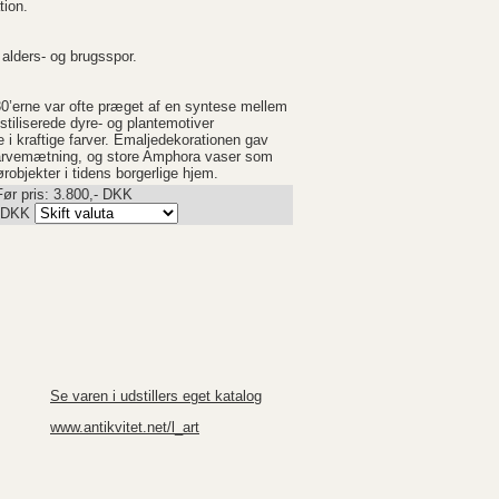
tion.
 alders- og brugsspor.
0’erne var ofte præget af en syntese mellem
stiliserede dyre- og plantemotiver
 kraftige farver. Emaljedekorationen gav
 farvemætning, og store Amphora vaser som
objekter i tidens borgerlige hjem.
Før pris: 3.800,- DKK
DKK
Se varen i udstillers eget katalog
www.antikvitet.net/l_art