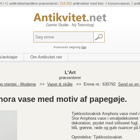
4 |
41
antikvitetshandlere præsenterer:
219.350
antikviteter med foto.
4
konservatorer,
2
anti
Gamle Skatte - Ny Teknologi
Avanceret søgning
her
.
Værktøjer
Om Antikvitet.net
L'Art
præsenterer
g stentøj - Moderne
>>
Vaser & skåle
>>
Emne nr.: 630792
Send os en 
ora vase med motiv af papegøje.
Tjekkoslovakisk Amphora vase med m
Stor Amphora vase i emaljedekorere
dekoration, prydet med stiliseret fugl
blå, grønne, røde og gule nuancer på l
Oprindelse: Tjekkoslovakiet.