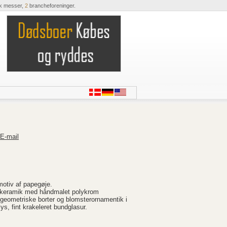
k messer,
2
brancheforeninger.
E-mail
otiv af papegøje.
t keramik med håndmalet polykrom
, geometriske borter og blomsterornamentik i
ys, fint krakeleret bundglasur.