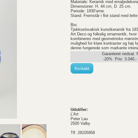
Materiale: Keramik med emaljedekora
Dimensioner: H. 44 cm, D. 25 cm.
Periode: 1930’erne.
Stand: Fremstår i flot stand med lette
Bio:
Tjekkoslovakisk kunstkeramik fra 193
Art Deco og folkelig ornamentik, hvor 
kombineres med geometriske mønstre i
mulighed for klare kontraster og høj
denne fungerede som markante interiør
Garanteret nedsat. 
-20% Pris:
3.040
,-
Kontakt
Udstiller:
L'Art
Peter Lau
2500 Valby
Tlf: 28105958